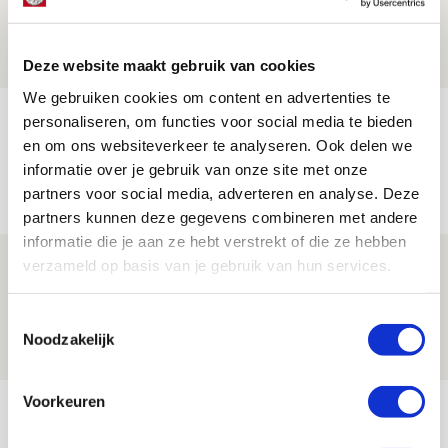
Ajax - Helmond Sport!
06 AUGUSTUS 2026 - 13:13
PRIJSVRAAG
Deze website maakt gebruik van cookies
We gebruiken cookies om content en advertenties te
Reis jij als mascotte mee naar uitduel
personaliseren, om functies voor social media te bieden
en om ons websiteverkeer te analyseren. Ook delen we
met Telstar?
informatie over je gebruik van onze site met onze
06 AUGUSTUS 2026 - 13:04
partners voor social media, adverteren en analyse. Deze
PRIJSVRAAG
partners kunnen deze gegevens combineren met andere
informatie die je aan ze hebt verstrekt of die ze hebben
Drie dingen die je moet weten over
verzameld op basis van je gebruik van hun services.
Ajax - Shelbourne
Toestemmingsselectie
06 AUGUSTUS 2026 - 09:33
Noodzakelijk
NIEUWS
Bekijk meer
Voorkeuren
AGENDA