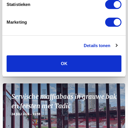
Statistieken
Selectiedag ballenjongens/-meiden
23
Marketing
[VOL]
AUG
11
Geef Mij Maar Amsterdam
Details tonen
SEP
OK
Blogs
Servische maffiabaas in grauwe bak
en feesten met Tadic
24 JULI 2026 - 11:59