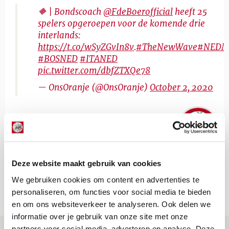
🔶 | Bondscoach
@FdeBoerofficial
heeft 25
spelers opgeroepen voor de komende drie
interlands:
https://t.co/wSyZGvIn8v
.
#TheNewWave
#NEDM
#BOSNED
#ITANED
pic.twitter.com/dbfZTXQe78
— OnsOranje (@OnsOranje)
October 2, 2020
De Redactie
Bekijk alle berichten van De Redactie
Deze website maakt gebruik van cookies
We gebruiken cookies om content en advertenties te
Net binnen //
personaliseren, om functies voor social media te bieden
en om ons websiteverkeer te analyseren. Ook delen we
informatie over je gebruik van onze site met onze
partners voor social media, adverteren en analyse. Deze