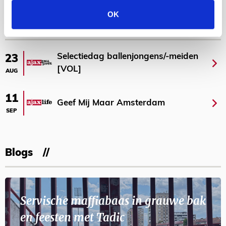
Bekijk meer
OK
AGENDA
Selectiedag ballenjongens/-meiden
23
[VOL]
AUG
11
Geef Mij Maar Amsterdam
SEP
Blogs
Servische maffiabaas in grauwe bak
en feesten met Tadic