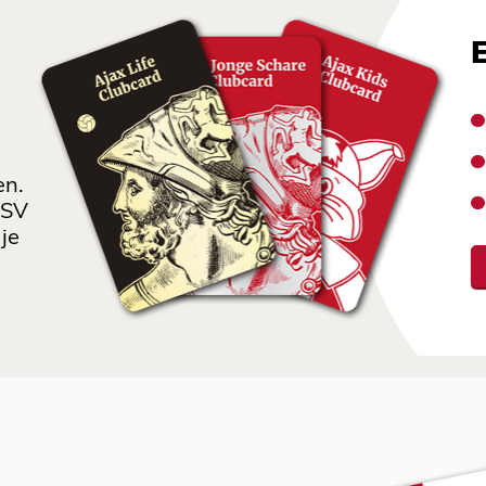
en.
 SV
je