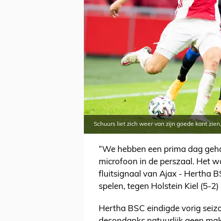
Schuurs liet zich weer van zijn goede kant zien
“We hebben een prima dag gehad
microfoon in de perszaal. Het wa
fluitsignaal van Ajax - Hertha
spelen, tegen Holstein Kiel (5-2)
Hertha BSC eindigde vorig seizo