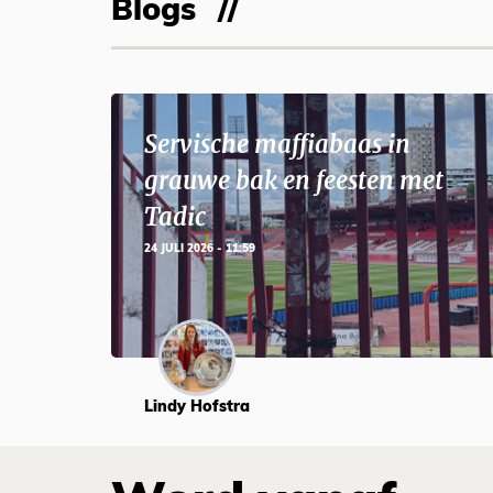
Blogs
Servische maffiabaas in
grauwe bak en feesten met
Tadic
24 JULI 2026 - 11:59
Lindy Hofstra