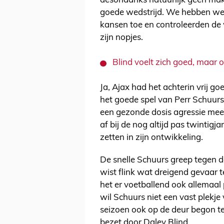
desondanks natuurlijk geen mak
goede wedstrijd. We hebben wee
kansen toe en controleerden de 
zijn nopjes.
Blind voelt zich goed, maar 
Ja, Ajax had het achterin vrij 
het goede spel van Perr Schuur
een gezonde dosis agressie mee h
af bij de nog altijd pas twintigja
zetten in zijn ontwikkeling.
De snelle Schuurs greep tegen d
wist flink wat dreigend gevaar t
het er voetballend ook allemaal 
wil Schuurs niet een vast plekje
seizoen ook op de deur begon te
bezet door Daley Blind.