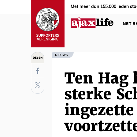
Met meer dan 155.000 leden sta
NET B
NIEUWS
DELEN
Ten Hag 
sterke Sc
ingezette
voortzett