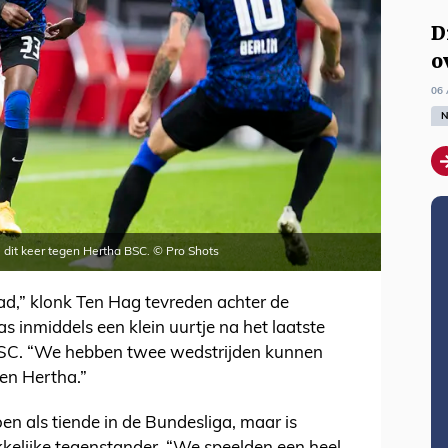
D
o
06 
N
, dit keer tegen Hertha BSC. © Pro Shots
,” klonk Ten Hag tevreden achter de
s inmiddels een klein uurtje na het laatste
 BSC. “We hebben twee wedstrijden kunnen
 en Hertha.”
en als tiende in de Bundesliga, maar is