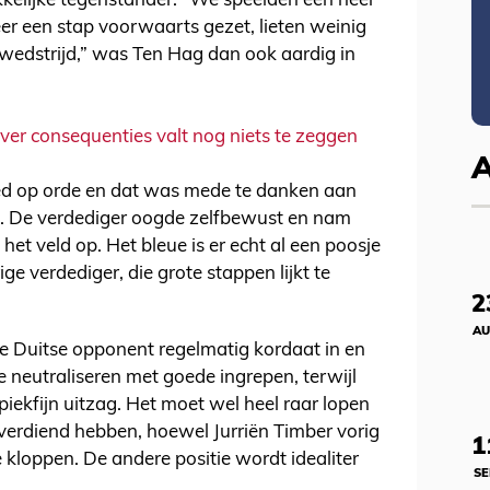
kelijke tegenstander. “We speelden een heel
r een stap voorwaarts gezet, lieten weinig
wedstrijd,” was Ten Hag dan ook aardig in
over consequenties valt nog niets te zeggen
goed op orde en dat was mede te danken aan
s. De verdediger oogde zelfbewust en nam
et veld op. Het bleue is er echt al een poosje
rige verdediger, die grote stappen lijkt te
2
AU
e Duitse opponent regelmatig kordaat in en
e neutraliseren met goede ingrepen, terwijl
piekfijn uitzag. Het moet wel heel raar lopen
 verdiend hebben, hoewel Jurriën Timber vorig
1
 kloppen. De andere positie wordt idealiter
SE