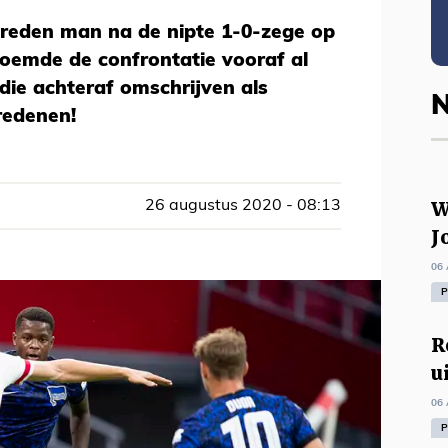
vreden man na de nipte 1-0-zege op
noemde de confrontatie vooraf al
 die achteraf omschrijven als
N
redenen!
W
26 augustus 2020 - 08:13
J
06 
P
R
u
06 
P