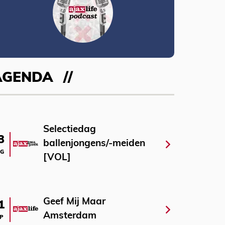
AGENDA
Selectiedag
3
ballenjongens/-meiden
G
[VOL]
Geef Mij Maar
1
Amsterdam
P