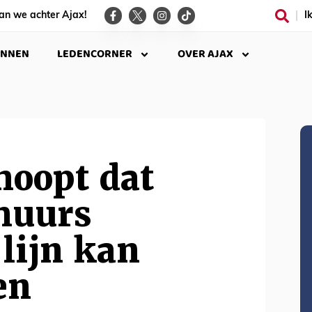
an we achter Ajax!
I
INNEN
LEDENCORNER
OVER AJAX
hoopt dat
huurs
 lijn kan
en