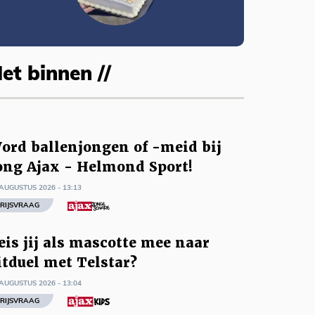
et binnen //
ord ballenjongen of -meid bij
ong Ajax - Helmond Sport!
AUGUSTUS 2026 - 13:13
RIJSVRAAG
eis jij als mascotte mee naar
itduel met Telstar?
AUGUSTUS 2026 - 13:04
RIJSVRAAG