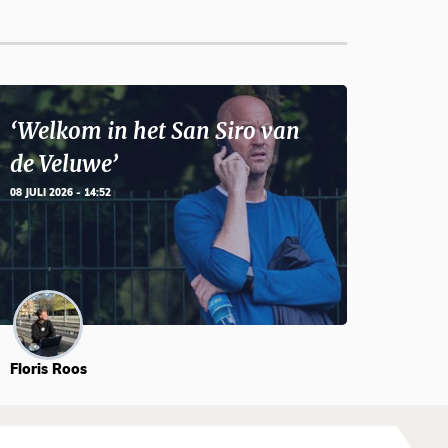
‘Welkom in het San Siro van
de Veluwe’
08 JULI 2026 - 14:52
Floris Roos