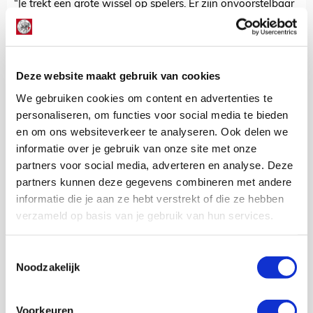
“Je trekt een grote wissel op spelers. Er zijn onvoorstelbaar
veel blessures en vermoeidheid speelt een grote rol, kijk
naar Juventus. De frisheid is totaal verdwenen. Daarom
ben ik best wel blij over het optreden van mijn ploeg tegen
RKC. Ik had al zoiets van: de verwachtingen moeten niet te
Deze website maakt gebruik van cookies
hoog liggen na vijf maanden zonder voetbal. Mijn spelers
zullen ook weer moeten wennen, maar ik vond het
We gebruiken cookies om content en advertenties te
enigszins meevallen. Misschien omdat het de eerste keer
personaliseren, om functies voor social media te bieden
was. Desondanks hoop ik dat dit de basis is waarop we
en om ons websiteverkeer te analyseren. Ook delen we
gaan bouwen.”
informatie over je gebruik van onze site met onze
partners voor social media, adverteren en analyse. Deze
Kevin Van Nunen
partners kunnen deze gegevens combineren met andere
Bekijk alle berichten van Kevin Van
informatie die je aan ze hebt verstrekt of die ze hebben
Nunen
verzameld op basis van je gebruik van hun services.
Toestemmingsselectie
Noodzakelijk
Net binnen //
Voorkeuren