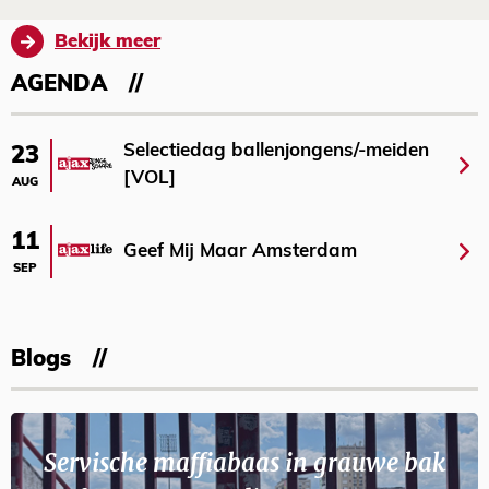
Bekijk meer
AGENDA
Selectiedag ballenjongens/-meiden
23
[VOL]
AUG
11
Geef Mij Maar Amsterdam
SEP
Blogs
Servische maffiabaas in grauwe bak