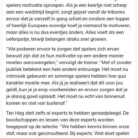
spelers motivatie oproepen. Als je een keertje niet scherp
aan een wedstrijd begint, zorgt gejoel vanaf de tribunes
ervoor dat je vanzelf in gang schiet en rondom een topper
of heerlijk Europees avondje hoef je niemand te motiveren,
maar alles is nu dus eventjes anders. Alles voelt als een
oefenpotje, terwijl belangen straks snel groeien.
“We proberen ervoor te zorgen dat spelers zich ervan
bewust zijn dat ze hun motivatie op een andere manier
moeten aanzwengelen,” vervolgt de trainer. “Met of zonder
publiek betekent een hele andere entourage. Het moet nu
intrinsiek gebeuren en sommige spelers hebben hier qua
karakter moeite mee. Als jij je realiseert dat dit voor jou
geldt, kun je je erop voorbereiden en ervoor zorgen dat je
je alsnog goed oplaadt. Het moet nu echt van binnenuit
komen en niet van buitenaf.”
Ten Hag stelt zelfs al experts te hebben geraadpleegd. De
boodschappen en lessen van deze experts worden
toegepast op de selectie. “We hebben kennis binnen onze
staf, maar ook geconsulteerd. Bij experts. Wat doet spelen