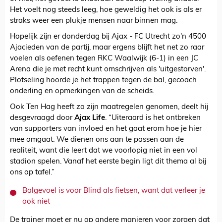
Het voelt nog steeds leeg, hoe geweldig het ook is als er
straks weer een plukje mensen naar binnen mag.
Hopelijk zijn er donderdag bij Ajax - FC Utrecht zo'n 4500
Ajacieden van de partij, maar ergens blijft het net zo raar
voelen als oefenen tegen RKC Waalwijk (6-1) in een JC
Arena die je met recht kunt omschrijven als 'uitgestorven'.
Plotseling hoorde je het trappen tegen de bal, gecoach
onderling en opmerkingen van de scheids.
Ook Ten Hag heeft zo zijn maatregelen genomen, deelt hij
desgevraagd door
Ajax Life
. “Uiteraard is het ontbreken
van supporters van invloed en het gaat erom hoe je hier
mee omgaat. We dienen ons aan te passen aan de
realiteit, want die leert dat we voorlopig niet in een vol
stadion spelen. Vanaf het eerste begin ligt dit thema al bij
ons op tafel.”
Balgevoel is voor Blind als fietsen, want dat verleer je
ook niet
De trainer moet er nu op andere manieren voor zorgen dat