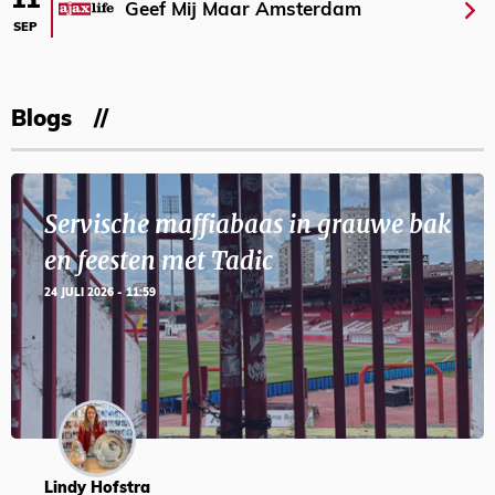
11
Geef Mij Maar Amsterdam
SEP
Blogs
Servische maffiabaas in grauwe bak
en feesten met Tadic
24 JULI 2026 - 11:59
Lindy Hofstra