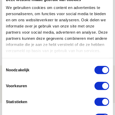
We gebruiken cookies om content en advertenties te
personaliseren, om functies voor social media te bieden
De Redactie
en om ons websiteverkeer te analyseren. Ook delen we
Bekijk alle berichten van De Redactie
informatie over je gebruik van onze site met onze
partners voor social media, adverteren en analyse. Deze
partners kunnen deze gegevens combineren met andere
informatie die je aan ze hebt verstrekt of die ze hebben
verzameld op basis van je gebruik van hun services.
Net binnen //
Toestemmingsselectie
Noodzakelijk
Drie dingen die je moet weten over PEC
Zwolle - Ajax
Voorkeuren
08 AUGUSTUS 2026 - 12:32
NIEUWS
Statistieken
Míchels elf: met welke formatie begin