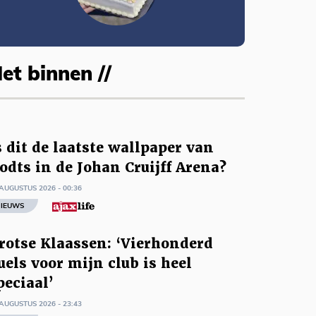
et binnen //
s dit de laatste wallpaper van
odts in de Johan Cruijff Arena?
AUGUSTUS 2026 - 00:36
IEUWS
rotse Klaassen: ‘Vierhonderd
uels voor mijn club is heel
peciaal’
AUGUSTUS 2026 - 23:43