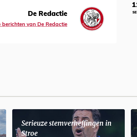
1
De Redactie
SE
le berichten van De Redactie
Serieuze stemverheffingen in
Stroe