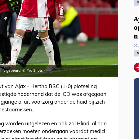
N
A
o
n
06 
N
 is gebeurd. © Pro Shots
ut van Ajax - Hertha BSC (1-0) plotseling
vestigde naderhand dat de ICD was afgegaan.
igjarige al uit voorzorg onder de huid bij zich
tmestoornissen.
g worden uitgelezen en ook zal Blind, al dan
nderzoeken moeten ondergaan voordat medici