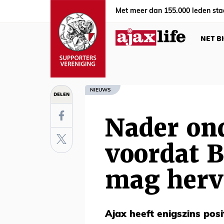
Met meer dan 155.000 leden sta
NET B
NIEUWS
DELEN
Nader on
voordat B
mag herv
Ajax heeft enigszins posi