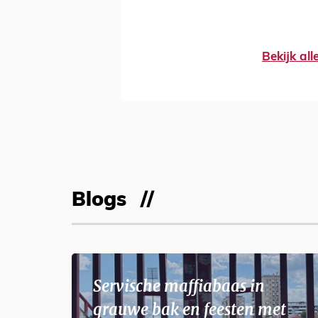
Bekijk al
Blogs
Servische maffiabaas in
grauwe bak en feesten met