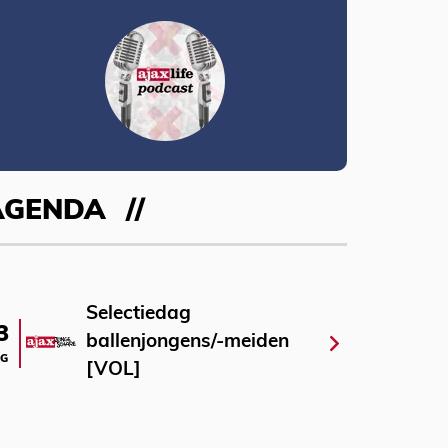
AGENDA
Selectiedag
3
ballenjongens/-meiden
G
[VOL]