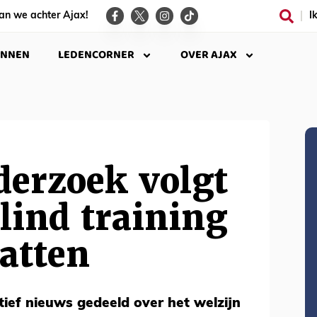
an we achter Ajax!
I
INNEN
LEDENCORNER
OVER AJAX
derzoek volgt
lind training
atten
tief nieuws gedeeld over het welzijn