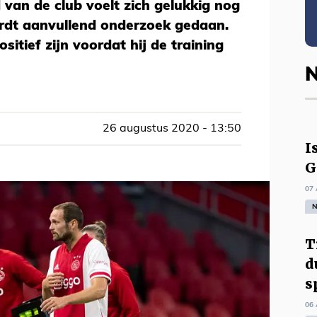
 van de club voelt zich gelukkig nog
rdt aanvullend onderzoek gedaan.
sitief zijn voordat hij de training
N
26 augustus 2020 - 13:50
I
G
07 
N
T
d
s
06 