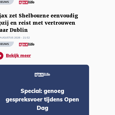
IEUWS
jax zet Shelbourne eenvoudig
pzij en reist met vertrouwen
aar Dublin
AUGUSTUS 2026 - 21:52
IEUWS
Bekijk meer
Special: genoeg
gespreksvoer tijdens Open
Dag