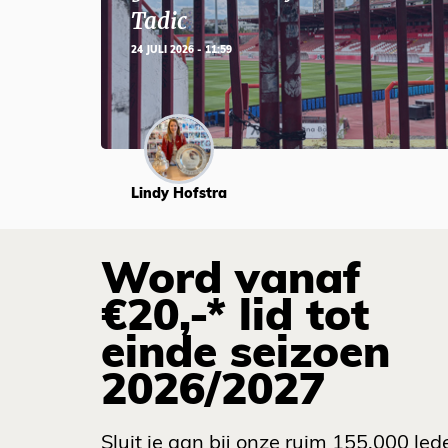
Tadic
24 JULI 2026 - 11:59
Lindy Hofstra
Word vanaf
€20,-* lid tot
einde seizoen
2026/2027
Sluit je aan bij onze ruim 155.000 led