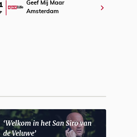
Geef Mij Maar
1
Amsterdam
P
‘Welkom in het San Siro van
de Veluwe’