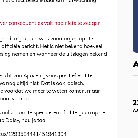
n niet direct beschikbaar en in afwachting
over consequenties valt nog niets te zeggen
digheden goed en was vanmorgen op De
officiële bericht. Het is niet bekend hoeveel
beslag nemen en wanneer de uitslagen bekend
ericht van Ajax enigszins positief valt te
nog altijd niet. Dat is ook logisch.
jdje voordat we meer te weten komen, maar
maal voorop.
2
AU
s nul zin om te speculeren of af te gaan op de
 Daley, hou je taai!
status/1298584441451941894