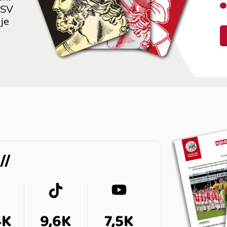
 SV
je
4K
9,6K
7,5K