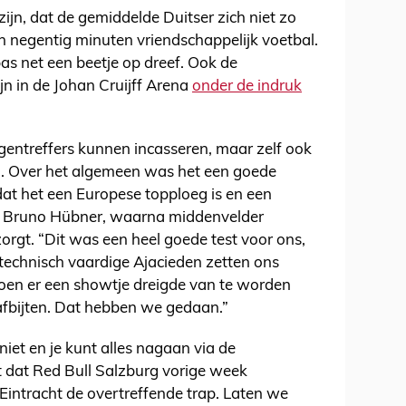
ijn, dat de gemiddelde Duitser zich niet zo
n negentig minuten vriendschappelijk voetbal.
as net een beetje op dreef. Ook de
ijn in de Johan Cruijff Arena
onder de indruk
entreffers kunnen incasseren, maar zelf ook
n. Over het algemeen was het een goede
 dat het een Europese topploeg is en een
dt Bruno Hübner, waarna middenvelder
orgt. “Dit was een heel goede test voor ons,
technisch vaardige Ajacieden zetten ons
toen er een showtje dreigde van te worden
fbijten. Dat hebben we gedaan.”
iet en je kunt alles nagaan via de
kt dat Red Bull Salzburg vorige week
intracht de overtreffende trap. Laten we