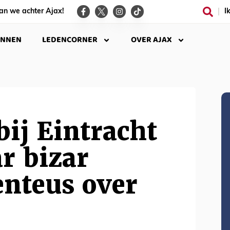
an we achter Ajax!
I
INNEN
LEDENCORNER
OVER AJAX
bij Eintracht
ar bizar
nteus over