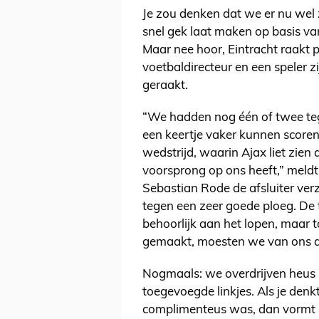
Je zou denken dat we er nu wel z
snel gek laat maken op basis va
Maar nee hoor, Eintracht raakt p
voetbaldirecteur en een speler z
geraakt.
“We hadden nog één of twee teg
een keertje vaker kunnen score
wedstrijd, waarin Ajax liet zien
voorsprong op ons heeft,” mel
Sebastian Rode de afsluiter verz
tegen een zeer goede ploeg. De 
behoorlijk aan het lopen, maar 
gemaakt, moesten we van ons a
Nogmaals: we overdrijven heus n
toegevoegde linkjes. Als je den
complimenteus was, dan vormt E