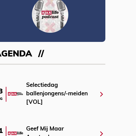
AGENDA
Selectiedag
3
ballenjongens/-meiden
G
[VOL]
Geef Mij Maar
1