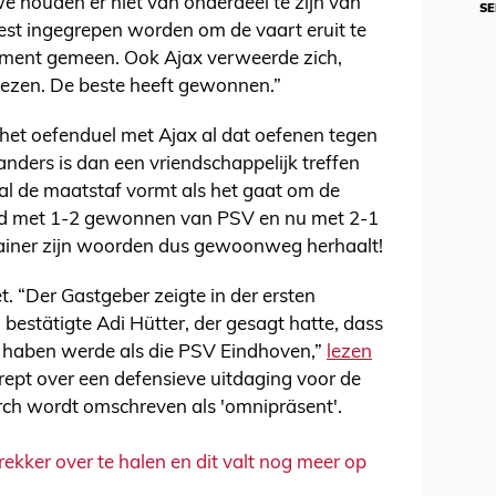
e houden er niet van onderdeel te zijn van
SE
st ingegrepen worden om de vaart eruit te
oment gemeen. Ook Ajax verweerde zich,
liezen. De beste heeft gewonnen.”
 het oefenduel met Ajax al dat oefenen tegen
nders is dan een vriendschappelijk treffen
l de maatstaf vormt als het gaat om de
erd met 1-2 gewonnen van PSV en nu met 2-1
rainer zijn woorden dus gewoonweg herhaalt!
niet. “Der Gastgeber zeigte in der ersten
bestätigte Adi Hütter, der gesagt hatte, dass
t haben werde als die PSV Eindhoven,”
lezen
g rept over een defensieve uitdaging voor de
ch wordt omschreven als 'omnipräsent'.
rekker over te halen en dit valt nog meer op