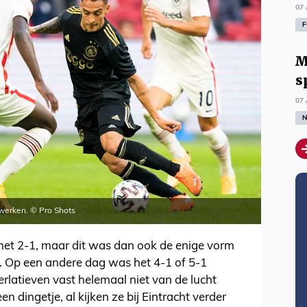
07 
F
M
s
07 
N
rwerken. © Pro Shots
met 2-1, maar dit was dan ook de enige vorm
n. Op een andere dag was het 4-1 of 5-1
latieven vast helemaal niet van de lucht
en dingetje, al kijken ze bij Eintracht verder