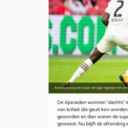
Antony kreeg een paar stevige ingrepen te ve
De Ajacieden wonnen 'slechts' 
van kritiek die geuit kon worde
geworden en dan waren de super
geweest. Nu blijft de afronding e