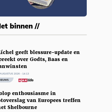
et binnen //
íchel geeft blessure-update en
preekt over Godts, Baas en
anwinsten
AUGUSTUS 2026 - 14:13
IEUWS
olop enthousiasme in
otoverslag van Europees treffen
et Shelbourne