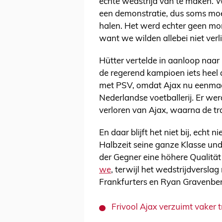
echte wedstrijd van te maken. W
een demonstratie, dus soms moe
halen. Het werd echter geen m
want we wilden allebei niet ver
Hütter vertelde in aanloop naar
de regerend kampioen iets heel a
met PSV, omdat Ajax nu eenmaa
Nederlandse voetballerij. Er w
verloren van Ajax, waarna de t
En daar blijft het niet bij, echt 
Halbzeit seine ganze Klasse und 
der Gegner eine höhere Qualitä
we
, terwijl het wedstrijdversla
Frankfurters en Ryan Gravenber
Frivool Ajax verzuimt vaker t