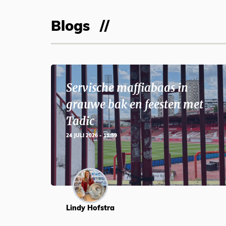
Blogs
Servische maffiabaas in
grauwe bak en feesten met
Tadic
24 JULI 2026 - 11:59
Lindy Hofstra