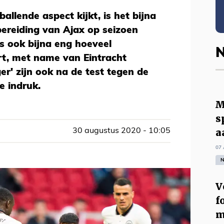
ballende aspect kijkt, is het bijna
ereiding van Ajax op seizoen
is ook bijna eng hoeveel
N
rt, met name van Eintracht
er' zijn ook na de test tegen de
e indruk.
M
s
a
30 augustus 2020 - 10:05
07 
N
V
f
m