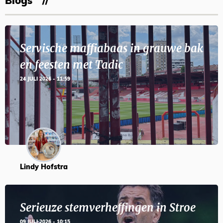
Blogs
Servische maffiabaas in grauwe bak
en feesten met Tadic
24 JULI 2026 - 11:59
Lindy Hofstra
Serieuze stemverheffingen in Stroe
09 JULI 2026 - 10:15