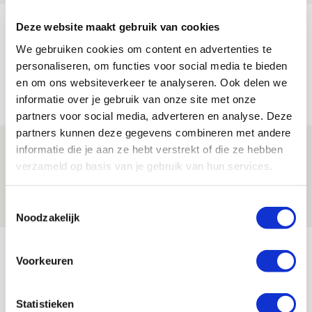
Míchel geeft blessure-update en
Deze website maakt gebruik van cookies
spreekt over Godts, Baas en
We gebruiken cookies om content en advertenties te
aanwinsten
personaliseren, om functies voor social media te bieden
en om ons websiteverkeer te analyseren. Ook delen we
07 AUGUSTUS 2026 - 14:13
informatie over je gebruik van onze site met onze
NIEUWS
partners voor social media, adverteren en analyse. Deze
partners kunnen deze gegevens combineren met andere
Volop enthousiasme in fotoverslag van
informatie die je aan ze hebt verstrekt of die ze hebben
Europees treffen met Shelbourne
verzameld op basis van je gebruik van hun services.
07 AUGUSTUS 2026 - 09:00
Toestemmingsselectie
FOTOVERSLAG
Noodzakelijk
Bekijk meer
Voorkeuren
AGENDA
Statistieken
Selectiedag ballenjongens/-meiden