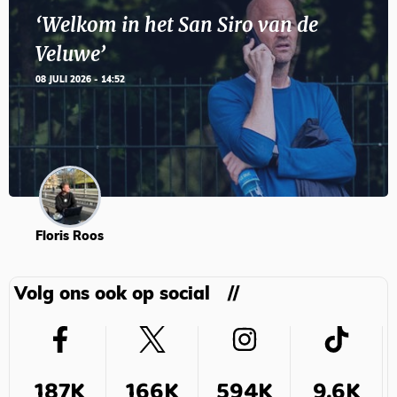
‘Welkom in het San Siro van de
Veluwe’
08 JULI 2026 - 14:52
Floris Roos
Volg ons ook op social
187K
166K
594K
9,6K