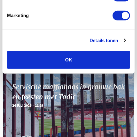
23
[VOL]
AUG
Marketing
11
Geef Mij Maar Amsterdam
SEP
Details tonen
Blogs
OK
Servische maffiabaas in grauwe bak
en feesten met Tadic
24 JULI 2026 - 11:59