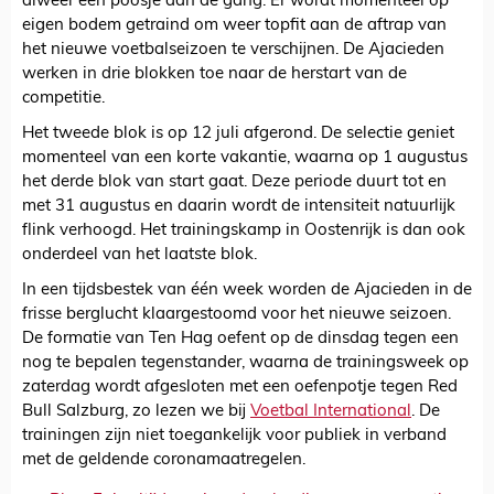
alweer een poosje aan de gang. Er wordt momenteel op
eigen bodem getraind om weer topfit aan de aftrap van
het nieuwe voetbalseizoen te verschijnen. De Ajacieden
werken in drie blokken toe naar de herstart van de
competitie.
Het tweede blok is op 12 juli afgerond. De selectie geniet
momenteel van een korte vakantie, waarna op 1 augustus
het derde blok van start gaat. Deze periode duurt tot en
met 31 augustus en daarin wordt de intensiteit natuurlijk
flink verhoogd. Het trainingskamp in Oostenrijk is dan ook
onderdeel van het laatste blok.
In een tijdsbestek van één week worden de Ajacieden in de
frisse berglucht klaargestoomd voor het nieuwe seizoen.
De formatie van Ten Hag oefent op de dinsdag tegen een
nog te bepalen tegenstander, waarna de trainingsweek op
zaterdag wordt afgesloten met een oefenpotje tegen Red
Bull Salzburg, zo lezen we bij
Voetbal International
. De
trainingen zijn niet toegankelijk voor publiek in verband
met de geldende coronamaatregelen.