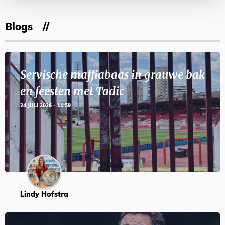
Blogs
Servische maffiabaas in grauwe bak
en feesten met Tadic
24 JULI 2026 - 11:59
Lindy Hofstra