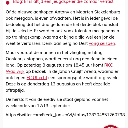
Blog: Er is altijd een jeugdspeler die zomaar verrast!
Of de nieuwe aankopen Antony en Maarten Stekelenburg
ook meegaan, is even afwachten. Het is in ieder geval de
bedoeling dat het duo gedurende het derde blok aansluit
bij de selectie. Er worden ook vaak talenten meegenomen
op trainingskamp, waarna er bijna altijd wel een jonkie
weet te verrassen. Denk aan Sergino Dest
vorig seizoen
.
Maar voordat de mannen in het vliegtuig richting
Oostenrijk stappen, wordt er eerst nog geoefend in eigen
land. Op zaterdag 8 augustus om 18.45 uur komt
RKC
Waalwijk
op bezoek in de Johan Cruijff Arena, waarna er
ook tegen
FC Utrecht
een sparringspotje wordt afgewerkt.
Deze is op donderdag 13 augustus en heeft dezelfde
aftraptijd.
De herstart van de eredivisie staat gepland voor het
weekeinde van 12/13 september.
https://twitter.com/Freek_JansenVI/status/128304851260798