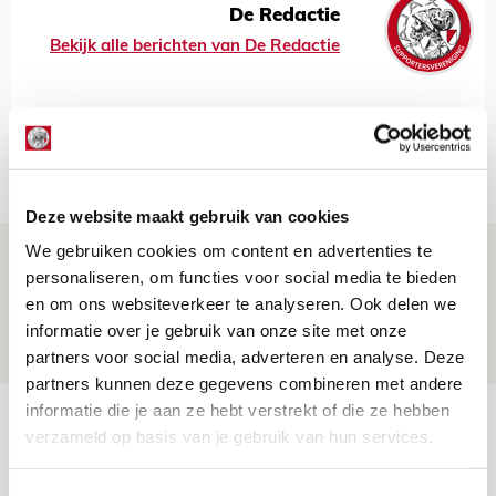
De Redactie
Bekijk alle berichten van De Redactie
Net binnen //
Deze website maakt gebruik van cookies
We gebruiken cookies om content en advertenties te
Drie dingen die je moet weten over PEC
personaliseren, om functies voor social media te bieden
Zwolle - Ajax
en om ons websiteverkeer te analyseren. Ook delen we
08 AUGUSTUS 2026 - 12:32
informatie over je gebruik van onze site met onze
NIEUWS
partners voor social media, adverteren en analyse. Deze
partners kunnen deze gegevens combineren met andere
informatie die je aan ze hebt verstrekt of die ze hebben
Míchels elf: met welke formatie begin
verzameld op basis van je gebruik van hun services.
jij aan nieuw eredivisieseizoen?
08 AUGUSTUS 2026 - 11:34