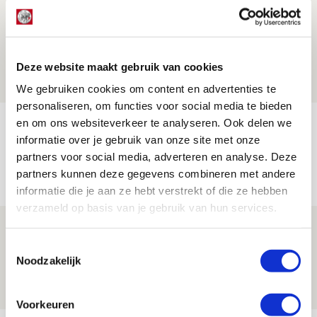
Win door Lucky gedragen thuistenue
van Ajax!
10 AUGUSTUS 2026 - 16:43
Deze website maakt gebruik van cookies
PRIJSVRAAG
We gebruiken cookies om content en advertenties te
personaliseren, om functies voor social media te bieden
en om ons websiteverkeer te analyseren. Ook delen we
Win mascottetenues van seizoen
informatie over je gebruik van onze site met onze
2025/2026!
partners voor social media, adverteren en analyse. Deze
10 AUGUSTUS 2026 - 16:37
partners kunnen deze gegevens combineren met andere
PRIJSVRAAG
informatie die je aan ze hebt verstrekt of die ze hebben
verzameld op basis van je gebruik van hun services.
Win vaandeldragertenues van seizoen
Toestemmingsselectie
2025/2026!
Noodzakelijk
10 AUGUSTUS 2026 - 16:25
PRIJSVRAAG
Voorkeuren