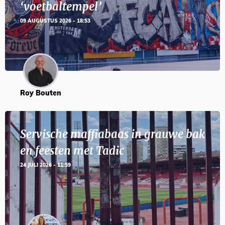
‘voetbaltempel’
09 AUGUSTUS 2026 - 18:53
Roy Bouten
Servische maffiabaas in grauwe bak
en feesten met Tadic
24 JULI 2026 - 11:59