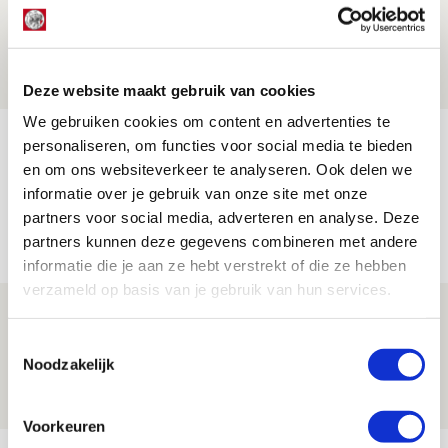
mijn hoofd spoken’
07 AUGUSTUS 2026 - 20:02
NIEUWS
Deze website maakt gebruik van cookies
We gebruiken cookies om content en advertenties te
Míchel geeft blessure-update en
personaliseren, om functies voor social media te bieden
spreekt over Godts, Baas en
en om ons websiteverkeer te analyseren. Ook delen we
informatie over je gebruik van onze site met onze
aanwinsten
partners voor social media, adverteren en analyse. Deze
07 AUGUSTUS 2026 - 14:13
partners kunnen deze gegevens combineren met andere
NIEUWS
informatie die je aan ze hebt verstrekt of die ze hebben
verzameld op basis van je gebruik van hun services.
Volop enthousiasme in fotoverslag van
Europees treffen met Shelbourne
Toestemmingsselectie
Noodzakelijk
07 AUGUSTUS 2026 - 09:00
FOTOVERSLAG
Voorkeuren