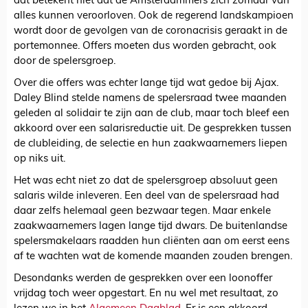
dat betekent niet dat de Amsterdammers zich zomaar van
alles kunnen veroorloven. Ook de regerend landskampioen
wordt door de gevolgen van de coronacrisis geraakt in de
portemonnee. Offers moeten dus worden gebracht, ook
door de spelersgroep.
Over die offers was echter lange tijd wat gedoe bij Ajax.
Daley Blind stelde namens de spelersraad twee maanden
geleden al solidair te zijn aan de club, maar toch bleef een
akkoord over een salarisreductie uit. De gesprekken tussen
de clubleiding, de selectie en hun zaakwaarnemers liepen
op niks uit.
Het was echt niet zo dat de spelersgroep absoluut geen
salaris wilde inleveren. Een deel van de spelersraad had
daar zelfs helemaal geen bezwaar tegen. Maar enkele
zaakwaarnemers lagen lange tijd dwars. De buitenlandse
spelersmakelaars raadden hun cliënten aan om eerst eens
af te wachten wat de komende maanden zouden brengen.
Desondanks werden de gesprekken over een loonoffer
vrijdag toch weer opgestart. En nu wel met resultaat, zo