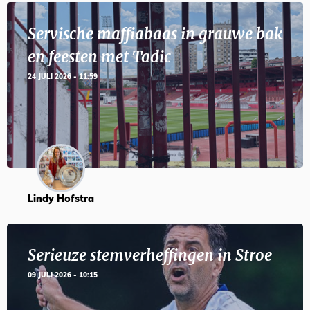
Servische maffiabaas in grauwe bak
en feesten met Tadic
24 JULI 2026 - 11:59
Lindy Hofstra
Serieuze stemverheffingen in Stroe
09 JULI 2026 - 10:15