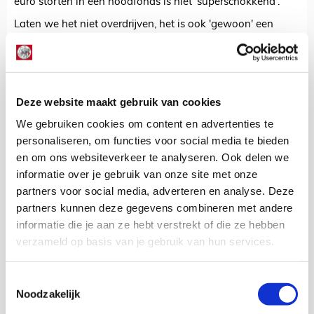
euro storten in een noodfonds is niet 'superschokkend'.
Laten we het niet overdrijven, het is ook 'gewoon' een
beetje de positie van Ajax en... oh ja, het CL-startbewijs is
ook nog steeds onterecht en onderhevig aan discussie!
Check onderstaande video als je een paar minuutjes over
hebt en goede zin hebt om eventjes te lachen, maar denk
Deze website maakt gebruik van cookies
wel aan je bloeddruk. De eerste vijf minuten kun je
overslaan, daarna begint alle komedie.
We gebruiken cookies om content en advertenties te
personaliseren, om functies voor social media te bieden
Gelukkig staan alle beweringen op beeld, want je zou het
anders haast niet geloven. We kunnen niet wachten wat er
en om ons websiteverkeer te analyseren. Ook delen we
de komende tijd nog meer loskomt!
informatie over je gebruik van onze site met onze
partners voor social media, adverteren en analyse. Deze
https://twitter.com/VI_nl/status/1267864091626016768
partners kunnen deze gegevens combineren met andere
informatie die je aan ze hebt verstrekt of die ze hebben
De Redactie
verzameld op basis van je gebruik van hun services.
Bekijk alle berichten van De Redactie
Toestemmingsselectie
Noodzakelijk