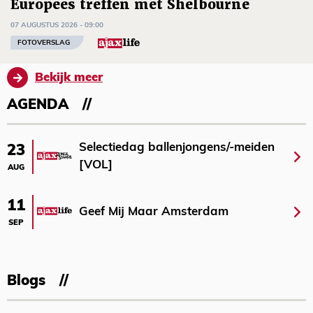
Europees treffen met Shelbourne
07 AUGUSTUS 2026 - 09:00
FOTOVERSLAG
Bekijk meer
AGENDA
Selectiedag ballenjongens/-meiden
23
[VOL]
AUG
11
Geef Mij Maar Amsterdam
SEP
Blogs