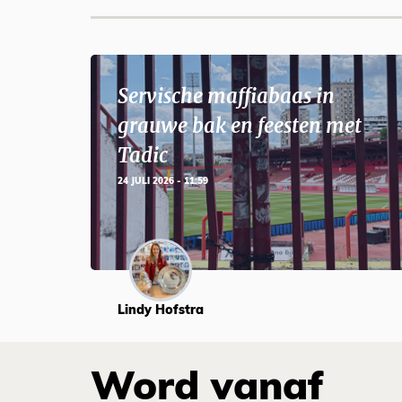
Servische maffiabaas in
grauwe bak en feesten met
Tadic
24 JULI 2026 - 11:59
Lindy Hofstra
Word vanaf