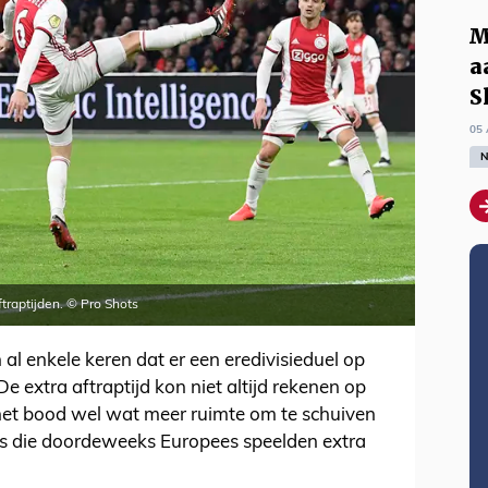
M
a
S
05 
N
aftraptijden. © Pro Shots
al enkele keren dat er een eredivisieduel op
extra aftraptijd kon niet altijd rekenen op
het bood wel wat meer ruimte om te schuiven
bs die doordeweeks Europees speelden extra