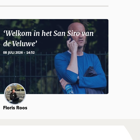
‘Welkom in het San Siro van
de Veluwe’
08 JULI 2026 - 14:52
Floris Roos