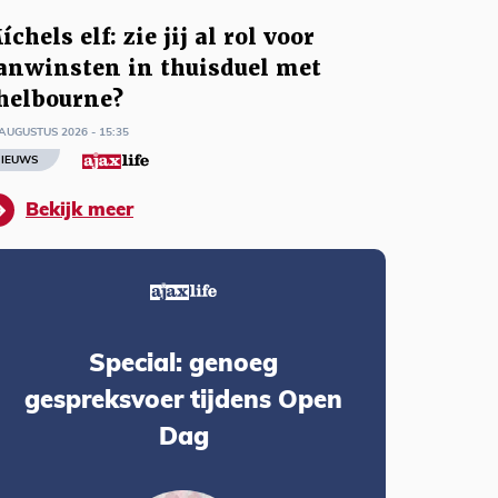
íchels elf: zie jij al rol voor
anwinsten in thuisduel met
helbourne?
AUGUSTUS 2026 - 15:35
IEUWS
Bekijk meer
Special: genoeg
gespreksvoer tijdens Open
Dag