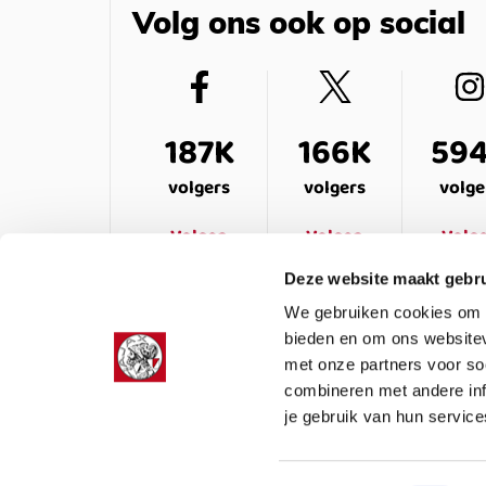
Volg ons ook op social
187K
166K
59
volgers
volgers
volge
Volgen
Volgen
Volg
Deze website maakt gebru
We gebruiken cookies om c
bieden en om ons websitev
met onze partners voor so
combineren met andere inf
je gebruik van hun service
LEDENSERVICE
OVER ONS
VEELG