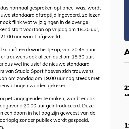
dus normaal gesproken optioneel was, wordt
uwe standaard aftraptijd ingevoerd, zo lezen
er ook flink wat wijzigingen in de overige
kend start voortaan op vrijdag om 18.30 uur,
21.00 uur wordt afgewerkt.
 schuift een kwartiertje op, van 20.45 naar
s er trouwens ook al een duel om 18.30 uur.
aar dus wel inclusief de nieuwe standaard
rs van Studio Sport hoeven zich trouwens
 kan om zondag om 19.00 uur nog steeds met
amenvattingen worden gekeken.
2
AU
g iets ingrijpender te maken, wordt er ook
ndagavond 20.00 uur geïntroduceerd. Deze
n een doorn in het oog zijn geweest van de
oorlopig zonder publiek wordt gespeeld,
1
m.