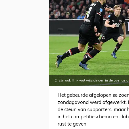
Er zijn ook flink wat wijzigingen in de overige 
Het gebeurde afgelopen seizoen 
zondagavond werd afgewerkt. De 
de steun van supporters, maar 
in het competitieschema en clu
rust te geven.