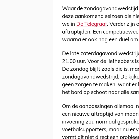
Waar de zondagavondwedstijd 
deze aankomend seizoen als nie
we in
De Telegraaf
. Verder zijn 
aftraptijden. Een competitiewee
waarna er ook nog een duel om 
De late zaterdagavond wedstrijd
21.00 uur. Voor de liefhebbers i
De zondag blijft zoals die is, m
zondagavondwedstrijd. De kijke
geen zorgen te maken, want er
het bord op schoot naar alle s
Om de aanpassingen allemaal no
een nieuwe aftraptijd van maa
invoering zou normaal gesproke
voetbalsupporters, maar nu er v
vormt dit niet direct een problee