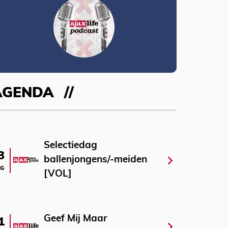
AGENDA
Selectiedag
3
ballenjongens/-meiden
G
[VOL]
Geef Mij Maar
1