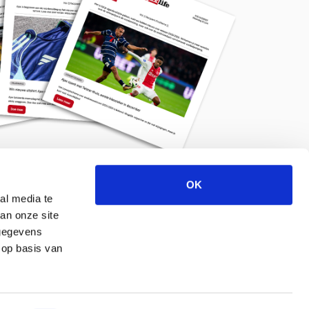
OK
Meld je aan voor de nieuwsbrief
al media te
an onze site
 gegevens
 op basis van