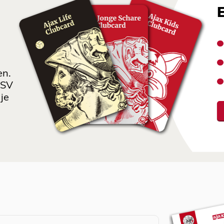
en.
 SV
je