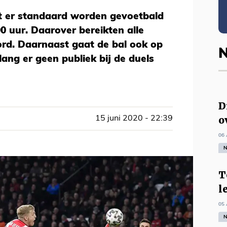
 er standaard worden gevoetbald
 uur. Daarover bereikten alle
ord. Daarnaast gaat de bal ook op
N
ng er geen publiek bij de duels
D
o
15 juni 2020 - 22:39
06 
N
T
l
05 
N