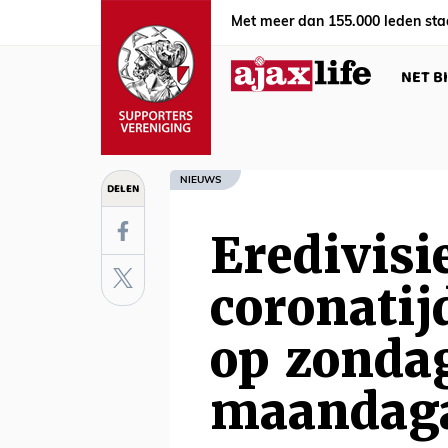
Met meer dan 155.000 leden sta
NET B
NIEUWS
DELEN
Eredivisi
coronatij
op zonda
maandag