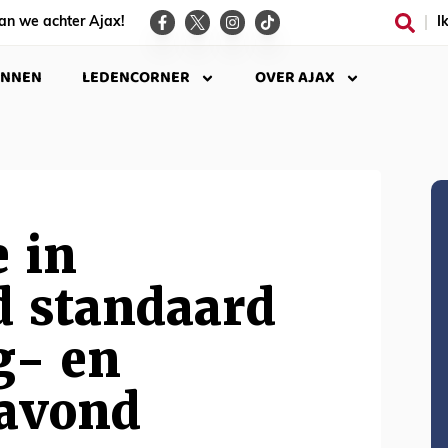
an we achter Ajax!
I
INNEN
LEDENCORNER
OVER AJAX
e in
d standaard
g- en
avond