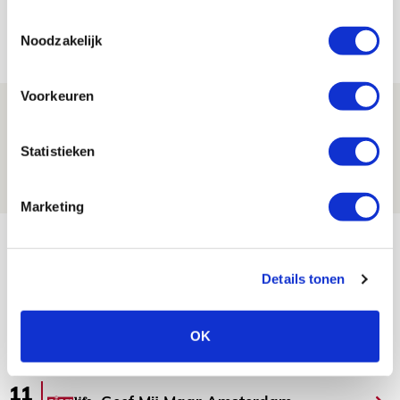
jij aan nieuw eredivisieseizoen?
Toestemmingsselectie
08 AUGUSTUS 2026 - 11:34
Noodzakelijk
NIEUWS
Voorkeuren
Spelen bij Jong Ajax of Ajax 1? Dat
maakt Abdalla ‘geen reet’ uit
Statistieken
08 AUGUSTUS 2026 - 10:04
NIEUWS
Marketing
Bekijk meer
AGENDA
Details tonen
Selectiedag ballenjongens/-meiden
23
OK
[VOL]
AUG
11