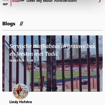
Geef Mij Maar Amsterdam
SEP
Blogs
Servische maffiabaas in grauwe bak
en feesten met Tadic
24 JULI 2026 - 11:59
Lindy Hofstra