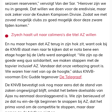
seizoen reserveren,” vervolgt Van der Sar. “Hierover zijn we
nu in gesprek. Dat willen we doen voor de eredivisie, maar
ook zeker voor de Keuken Kampioen Divisie. Zodat we met
zoveel mogelijk clubs zo goed mogelijk door deze zware
tijden komen.”
Ziyech haalt uit naar calimero’s die titel AZ willen
En nu maar hopen dat AZ terug in zijn hok zit, want ook bij
de KNVB staat men raar te kijken dat er nota bene een
etage hoger bij de Uefa werd aangeklopt. “We zijn op de
goede weg qua solidariteit, we maken stappen met de
topvier inclusief AZ. Vandaar dat onze verbazing groot is.
We waren hier niet van op de hoogte,” aldus KNVB-
voorman Eric Gudde tegenover
De Telegraaf
.
De KNVB bevestigt ook nog maar eens dat de stand van
zaken ongewijzigd blijft, omdat het betere doelsaldo van
Ajax nu eenmaal doorslaggevend is. We zijn benieuwd of
ze dat nu ein-de-lijk beginnen te snappen bij AZ, dat het
prima vond om de competitie te stoppen, maar daar