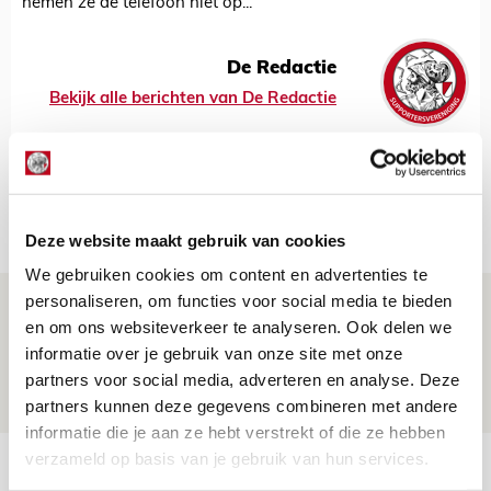
nemen ze de telefoon niet op...
De Redactie
Bekijk alle berichten van De Redactie
Net binnen //
Deze website maakt gebruik van cookies
We gebruiken cookies om content en advertenties te
personaliseren, om functies voor social media te bieden
Drie dingen die je moet weten over PEC
en om ons websiteverkeer te analyseren. Ook delen we
Zwolle - Ajax
informatie over je gebruik van onze site met onze
08 AUGUSTUS 2026 - 12:32
partners voor social media, adverteren en analyse. Deze
NIEUWS
partners kunnen deze gegevens combineren met andere
informatie die je aan ze hebt verstrekt of die ze hebben
verzameld op basis van je gebruik van hun services.
Míchels elf: met welke formatie begin