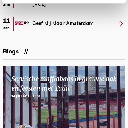
[VOL]
AUG
11
Geef Mij Maar Amsterdam
SEP
Blogs
Servische maffiabaas in grauwe bak
en feesten met Tadic
24 JULI 2026 - 11:59