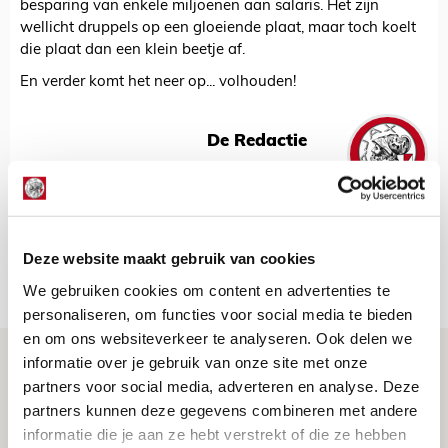
besparing van enkele miljoenen aan salaris. Het zijn
wellicht druppels op een gloeiende plaat, maar toch koelt
die plaat dan een klein beetje af.
En verder komt het neer op... volhouden!
De Redactie
Bekijk alle berichten van De Redactie
Deze website maakt gebruik van cookies
Net binnen //
We gebruiken cookies om content en advertenties te
personaliseren, om functies voor social media te bieden
en om ons websiteverkeer te analyseren. Ook delen we
Volop enthousiasme in fotoverslag van
informatie over je gebruik van onze site met onze
Europees treffen met Shelbourne
partners voor social media, adverteren en analyse. Deze
partners kunnen deze gegevens combineren met andere
07 AUGUSTUS 2026 - 09:00
informatie die je aan ze hebt verstrekt of die ze hebben
FOTOVERSLAG