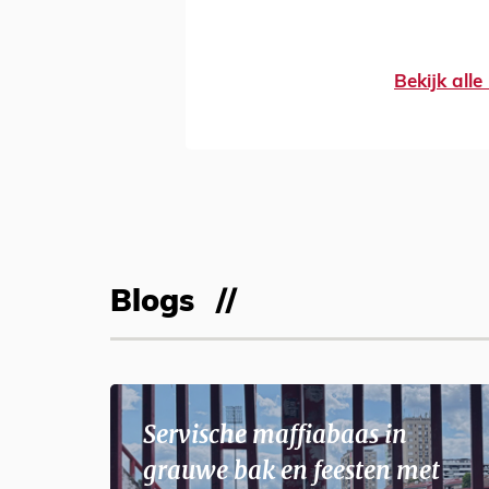
Bekijk all
Blogs
Servische maffiabaas in
grauwe bak en feesten met