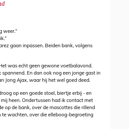
nd
ng weer.”
ik.”
varez gaan inpassen. Beiden bank, volgens
 Het was echt geen gewone voetbalavond.
jk spannend. En dan ook nog een jonge gast in
an Jong Ajax, waar hij het wel goed deed.
roog op een goede stoel, biertje erbij - en
m mij heen. Ondertussen had ik contact met
e op de bank, over de mascottes die rillend
n te wachten, over die elleboog-begroeting