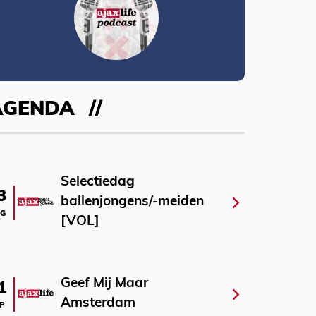
AGENDA
Selectiedag
3
ballenjongens/-meiden
G
[VOL]
Geef Mij Maar
1
Amsterdam
P