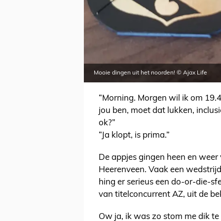
Mooie dingen uit het noorden! © Ajax Life
“Morning. Morgen wil ik om 19.45
jou ben, moet dat lukken, inclus
ok?”
“Ja klopt, is prima.”
De appjes gingen heen en weer 
Heerenveen. Vaak een wedstrijd
hing er serieus een do-or-die-sfe
van titelconcurrent AZ, uit de 
Ow ja, ik was zo stom me dik t