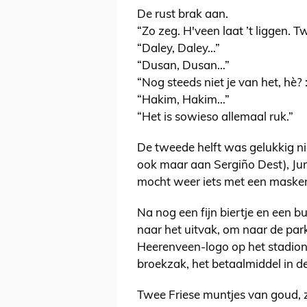
De rust brak aan.
“Zo zeg. H'veen laat ’t liggen. 
“Daley, Daley…”
“Dusan, Dusan…”
“Nog steeds niet je van het, hè? :
“Hakim, Hakim…”
“Het is sowieso allemaal ruk.”
De tweede helft was gelukkig ni
ook maar aan Sergiño Dest), Jur
mocht weer iets met een maskert
Na nog een fijn biertje en een bu
naar het uitvak, om naar de park
Heerenveen-logo op het stadion… 
broekzak, het betaalmiddel in de
Twee Friese muntjes van goud, zo