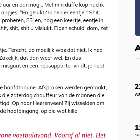
0 uur en dan nog… Met m’n duffe kop had ik
 appjes. “En gelukt? Ik heb er eentje!” Shit…
 proberen, F5’ en, nog een keertje, eentje in
it, shit, shit… Mislukt. Eigen schuld, dom, zet
. Terecht, zo moeilijk was dat niet. Ik heb
Zakelijk, dat dan weer wel. En dus
it misgunt en een nepsupporter vindt: je hebt
2
 de hoofdtribune. Afspraken werden gemaakt,
AU
s die zaterdag chauffeur van de mannen die
igd. Op naar Heerenveen! Zij wisselden om
r de hoofdingang, op die wat kille
1
one voetbalavond. Vooraf al niet. Het
SE