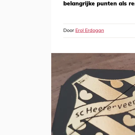
belangrijke punten als res
Door
Erol Erdogan