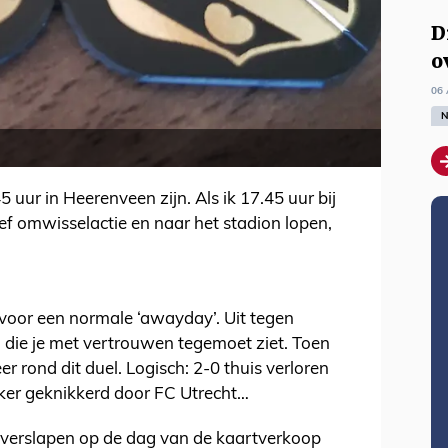
D
o
06 
N
 uur in Heerenveen zijn. Als ik 17.45 uur bij
ief omwisselactie en naar het stadion lopen,
voor een normale ‘awayday’. Uit tegen
 die je met vertrouwen tegemoet ziet. Toen
er rond dit duel. Logisch: 2-0 thuis verloren
beker geknikkerd door FC Utrecht…
e verslapen op de dag van de kaartverkoop