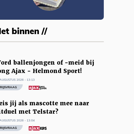
et binnen //
ord ballenjongen of -meid bij
ong Ajax - Helmond Sport!
AUGUSTUS 2026 - 13:13
RIJSVRAAG
eis jij als mascotte mee naar
itduel met Telstar?
AUGUSTUS 2026 - 13:04
RIJSVRAAG