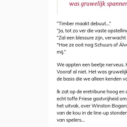
was gruwelijk spanne
“Timber maakt debuut…”
“Ja, tot zo ver die vaste opstelli
“Zal een blessure zijn, verwacht 
"Hoe ze ooit nog Schuurs of Ál
mij.”
We appten een beetje nerveus.
Vooraf al niet. Het was gruweli
de basis die we alleen kenden v
Ik zat op de eretribune hoog en d
echt toffe Friese gastvrijheid o
het uitvak, over Winston Bogard
van de kou in de line-up stonde
van spelers…