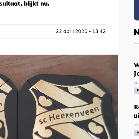
ultaat, blijkt nu.
N
22 april 2020 - 13:42
W
J
06 
P
R
u
06 
P