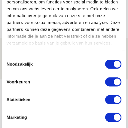
personaliseren, om functies voor social media te bieden
en om ons websiteverkeer te analyseren. Ook delen we
informatie over je gebruik van onze site met onze
partners voor social media, adverteren en analyse. Deze
Net binnen //
partners kunnen deze gegevens combineren met andere
informatie die je aan ze hebt verstrekt of die ze hebben
verzameld op basis van je gebruik van hun services.
Ter Stegen over uitdagingen en
leidersrol bij Ajax
Toestemmingsselectie
Noodzakelijk
05 AUGUSTUS 2026 - 20:00
NIEUWS
Voorkeuren
Míchels elf: zie jij al rol voor
aanwinsten in thuisduel met
Statistieken
Shelbourne?
05 AUGUSTUS 2026 - 15:35
Marketing
NIEUWS