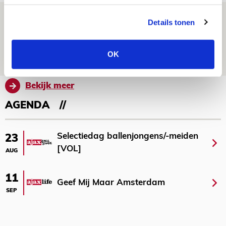
Laatste Kaarten Actie Ajax - sc
Details tonen
Heerenveen [UITVERKOCHT]
05 AUGUSTUS 2026 - 15:00
OK
NIEUWS
Bekijk meer
AGENDA
Selectiedag ballenjongens/-meiden
23
[VOL]
AUG
11
Geef Mij Maar Amsterdam
SEP