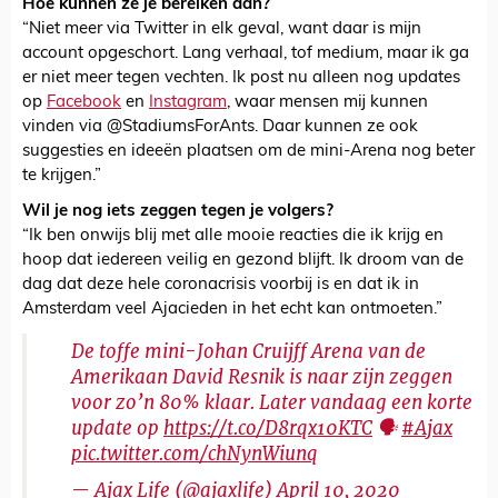
Hoe kunnen ze je bereiken dan?
“Niet meer via Twitter in elk geval, want daar is mijn
account opgeschort. Lang verhaal, tof medium, maar ik ga
er niet meer tegen vechten. Ik post nu alleen nog updates
op
Facebook
en
Instagram
, waar mensen mij kunnen
vinden via @StadiumsForAnts. Daar kunnen ze ook
suggesties en ideeën plaatsen om de mini-Arena nog beter
te krijgen.”
Wil je nog iets zeggen tegen je volgers?
“Ik ben onwijs blij met alle mooie reacties die ik krijg en
hoop dat iedereen veilig en gezond blijft. Ik droom van de
dag dat deze hele coronacrisis voorbij is en dat ik in
Amsterdam veel Ajacieden in het echt kan ontmoeten.”
De toffe mini-Johan Cruijff Arena van de
Amerikaan David Resnik is naar zijn zeggen
voor zo’n 80% klaar. Later vandaag een korte
update op
https://t.co/D8rqx10KTC
🗣
#Ajax
pic.twitter.com/chNynWiunq
— Ajax Life (@ajaxlife)
April 10, 2020