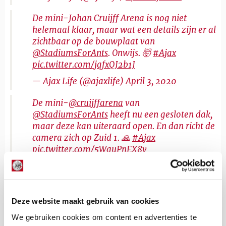
De mini-Johan Cruijff Arena is nog niet
helemaal klaar, maar wat een details zijn er al
zichtbaar op de bouwplaat van
@StadiumsForAnts
. Onwijs. 🤯
#Ajax
pic.twitter.com/jqfxQJ2b1J
— Ajax Life (@ajaxlife)
April 3, 2020
De mini-
@cruijffarena
van
@StadiumsForAnts
heeft nu een gesloten dak,
maar deze kan uiteraard open. En dan richt de
camera zich op Zuid 1. 🙏
#Ajax
pic.twitter.com/5WguPnEX8v
— Ajax Life (@ajaxlife)
April 3, 2020
Floris Roos
Deze website maakt gebruik van cookies
Bekijk alle berichten van Floris Roos
We gebruiken cookies om content en advertenties te