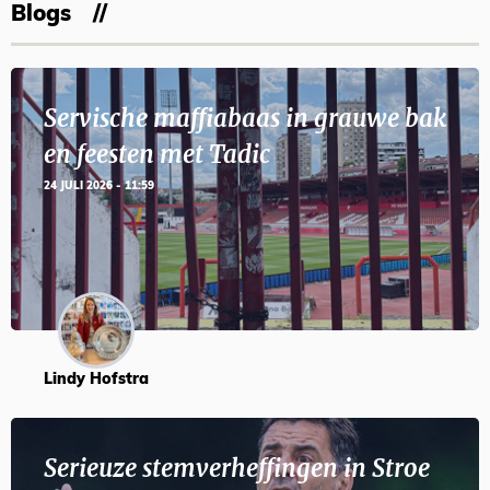
Blogs
Servische maffiabaas in grauwe bak
en feesten met Tadic
24 JULI 2026 - 11:59
Lindy Hofstra
Serieuze stemverheffingen in Stroe