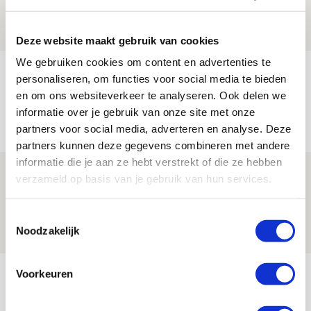
08 AUGUSTUS 2026 - 12:32
NIEUWS
Deze website maakt gebruik van cookies
We gebruiken cookies om content en advertenties te
Míchels elf: met welke formatie begin
personaliseren, om functies voor social media te bieden
jij aan nieuw eredivisieseizoen?
en om ons websiteverkeer te analyseren. Ook delen we
informatie over je gebruik van onze site met onze
08 AUGUSTUS 2026 - 11:34
partners voor social media, adverteren en analyse. Deze
NIEUWS
partners kunnen deze gegevens combineren met andere
informatie die je aan ze hebt verstrekt of die ze hebben
Spelen bij Jong Ajax of Ajax 1? Dat
verzameld op basis van je gebruik van hun services.
maakt Abdalla ‘geen reet’ uit
Toestemmingsselectie
08 AUGUSTUS 2026 - 10:04
Noodzakelijk
NIEUWS
Bekijk meer
Voorkeuren
AGENDA