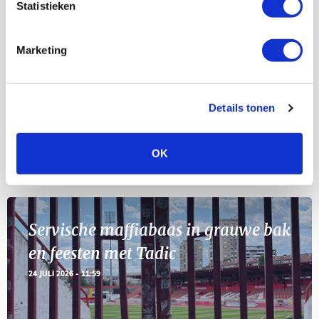
Statistieken
Selectiedag ballenjongens/-meiden
23
[VOL]
AUG
Marketing
11
Geef Mij Maar Amsterdam
SEP
Details tonen
OK
Blogs
Servische maffiabaas in grauwe bak
en feesten met Tadic
24 JULI 2026 - 11:59