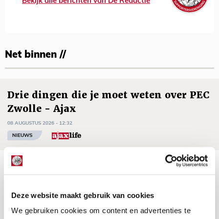
Bekijk alle berichten van De Redactie
Net binnen //
Drie dingen die je moet weten over PEC
Zwolle - Ajax
08 AUGUSTUS 2026 - 12:32
NIEUWS
Míchels elf: met welke formatie begin
jij aan nieuw eredivisieseizoen?
Deze website maakt gebruik van cookies
08 AUGUSTUS 2026 - 11:34
NIEUWS
We gebruiken cookies om content en advertenties te