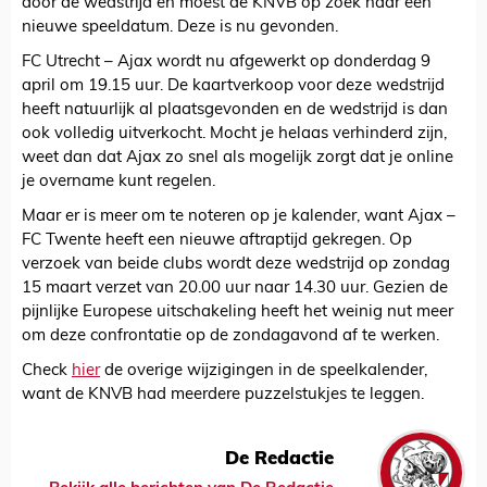
door de wedstrijd en moest de KNVB op zoek naar een
nieuwe speeldatum. Deze is nu gevonden.
FC Utrecht – Ajax wordt nu afgewerkt op donderdag 9
april om 19.15 uur. De kaartverkoop voor deze wedstrijd
heeft natuurlijk al plaatsgevonden en de wedstrijd is dan
ook volledig uitverkocht. Mocht je helaas verhinderd zijn,
weet dan dat Ajax zo snel als mogelijk zorgt dat je online
je overname kunt regelen.
Maar er is meer om te noteren op je kalender, want Ajax –
FC Twente heeft een nieuwe aftraptijd gekregen. Op
verzoek van beide clubs wordt deze wedstrijd op zondag
15 maart verzet van 20.00 uur naar 14.30 uur. Gezien de
pijnlijke Europese uitschakeling heeft het weinig nut meer
om deze confrontatie op de zondagavond af te werken.
Check
hier
de overige wijzigingen in de speelkalender,
want de KNVB had meerdere puzzelstukjes te leggen.
De Redactie