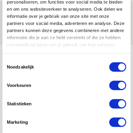
personaliseren, om functies voor social media te bieden
en om ons websiteverkeer te analyseren. Ook delen we
Spelen bij Jong Ajax of Ajax 1? Dat
informatie over je gebruik van onze site met onze
maakt Abdalla ‘geen reet’ uit
partners voor social media, adverteren en analyse. Deze
08 AUGUSTUS 2026 - 10:04
partners kunnen deze gegevens combineren met andere
NIEUWS
informatie die je aan ze hebt verstrekt of die ze hebben
verzameld op basis van je gebruik van hun services.
Bekijk meer
Toestemmingsselectie
AGENDA
Noodzakelijk
Selectiedag ballenjongens/-meiden
23
Voorkeuren
[VOL]
AUG
Statistieken
11
Geef Mij Maar Amsterdam
SEP
Marketing