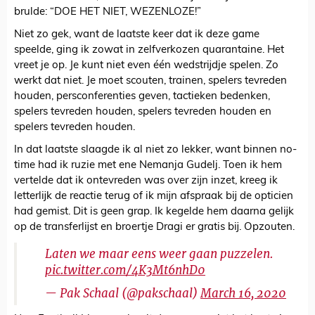
brulde: “DOE HET NIET, WEZENLOZE!”
Niet zo gek, want de laatste keer dat ik deze game
speelde, ging ik zowat in zelfverkozen quarantaine. Het
vreet je op. Je kunt niet even één wedstrijdje spelen. Zo
werkt dat niet. Je moet scouten, trainen, spelers tevreden
houden, persconferenties geven, tactieken bedenken,
spelers tevreden houden, spelers tevreden houden en
spelers tevreden houden.
In dat laatste slaagde ik al niet zo lekker, want binnen no-
time had ik ruzie met ene Nemanja Gudelj. Toen ik hem
vertelde dat ik ontevreden was over zijn inzet, kreeg ik
letterlijk de reactie terug of ik mijn afspraak bij de opticien
had gemist. Dit is geen grap. Ik kegelde hem daarna gelijk
op de transferlijst en broertje Dragi er gratis bij. Opzouten.
Laten we maar eens weer gaan puzzelen.
pic.twitter.com/4K3Mt6nhD0
— Pak Schaal (@pakschaal)
March 16, 2020