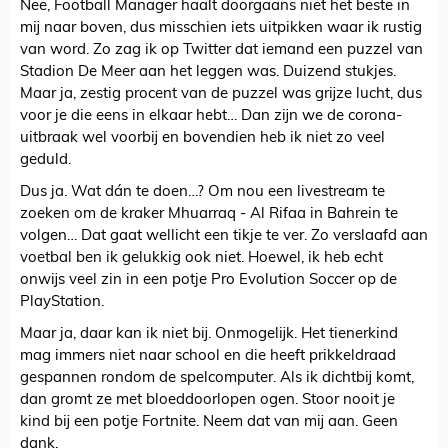
Nee, Football Manager haalt doorgaans niet het beste in
mij naar boven, dus misschien iets uitpikken waar ik rustig
van word. Zo zag ik op Twitter dat iemand een puzzel van
Stadion De Meer aan het leggen was. Duizend stukjes.
Maar ja, zestig procent van de puzzel was grijze lucht, dus
voor je die eens in elkaar hebt… Dan zijn we de corona-
uitbraak wel voorbij en bovendien heb ik niet zo veel
geduld.
Dus ja. Wat dán te doen…? Om nou een livestream te
zoeken om de kraker Mhuarraq - Al Rifaa in Bahrein te
volgen… Dat gaat wellicht een tikje te ver. Zo verslaafd aan
voetbal ben ik gelukkig ook niet. Hoewel, ik heb echt
onwijs veel zin in een potje Pro Evolution Soccer op de
PlayStation.
Maar ja, daar kan ik niet bij. Onmogelijk. Het tienerkind
mag immers niet naar school en die heeft prikkeldraad
gespannen rondom de spelcomputer. Als ik dichtbij komt,
dan gromt ze met bloeddoorlopen ogen. Stoor nooit je
kind bij een potje Fortnite. Neem dat van mij aan. Geen
dank.