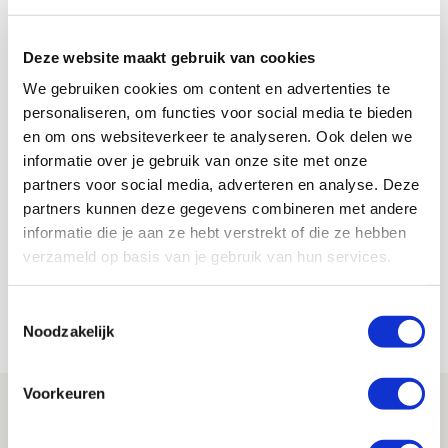
vraag met welke Ajacied jij best drie weken in quarantaine
wil zitten!
Deze website maakt gebruik van cookies
Enige juiste antwoord op deze vraag is
natuurlijk Andre Onana.
We gebruiken cookies om content en advertenties te
personaliseren, om functies voor social media te bieden
— Jurian Ubachs (@tweakjur)
March 17, 2020
en om ons websiteverkeer te analyseren. Ook delen we
informatie over je gebruik van onze site met onze
partners voor social media, adverteren en analyse. Deze
Floris Roos
partners kunnen deze gegevens combineren met andere
Bekijk alle berichten van Floris Roos
informatie die je aan ze hebt verstrekt of die ze hebben
verzameld op basis van je gebruik van hun services.
Toestemmingsselectie
Net binnen //
Noodzakelijk
Voorkeuren
Volop enthousiasme in fotoverslag van
Europees treffen met Shelbourne