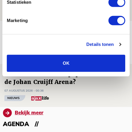
Statistieken
07 AUGUSTUS 2026 - 09:00
FOTOVERSLAG
Marketing
Míchel niet blij met resultaat en spel
na rust: ‘De focus nam af’
Details tonen
07 AUGUSTUS 2026 - 08:30
NIEUWS
OK
Is dit de laatste wallpaper van Godts in
de Johan Cruijff Arena?
07 AUGUSTUS 2026 - 00:36
NIEUWS
Bekijk meer
AGENDA