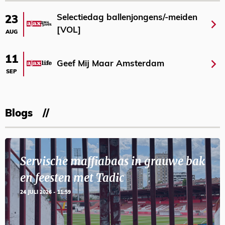
Selectiedag ballenjongens/-meiden
23
[VOL]
AUG
11
Geef Mij Maar Amsterdam
SEP
Blogs
Servische maffiabaas in grauwe bak
en feesten met Tadic
24 JULI 2026 - 11:59