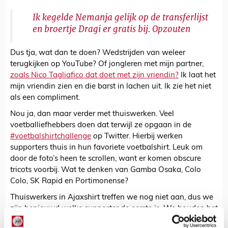
Ik kegelde Nemanja gelijk op de transferlijst
en broertje Dragi er gratis bij. Opzouten
Dus tja, wat dan te doen? Wedstrijden van weleer
terugkijken op YouTube? Of jongleren met mijn partner,
zoals Nico Tagliafico dat doet met zijn vriendin?
Ik laat het
mijn vriendin zien en die barst in lachen uit. Ik zie het niet
als een compliment.
Nou ja, dan maar verder met thuiswerken. Veel
voetballiefhebbers doen dat terwijl ze opgaan in de
#voetbalshirtchallenge
op Twitter. Hierbij werken
supporters thuis in hun favoriete voetbalshirt. Leuk om
door de foto’s heen te scrollen, want er komen obscure
tricots voorbij. Wat te denken van Gamba Osaka, Colo
Colo, SK Rapid en Portimonense?
Thuiswerkers in Ajaxshirt treffen we nog niet aan, dus we
zijn benieuwd welke supporter de eerste is. We houden het
in de gaten. Net als jullie antwoorden op onze babbelbox-