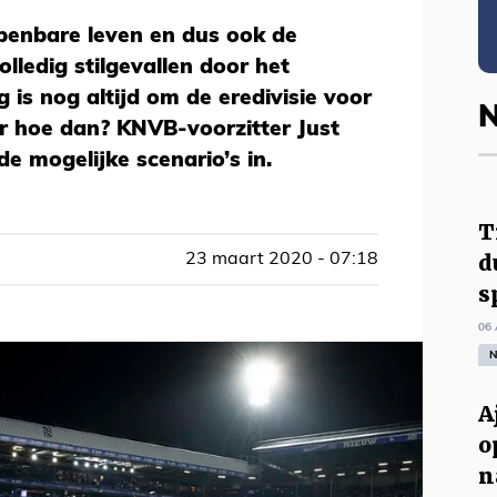
openbare leven en dus ook de
olledig stilgevallen door het
 is nog altijd om de eredivisie voor
N
ar hoe dan? KNVB-voorzitter Just
de mogelijke scenario’s in.
T
d
23 maart 2020 - 07:18
s
06 
N
A
o
n