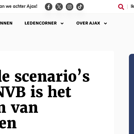
an we achter Ajax!
I
INNEN
LEDENCORNER
OVER AJAX
e scenario’s
VB is het
n van
den