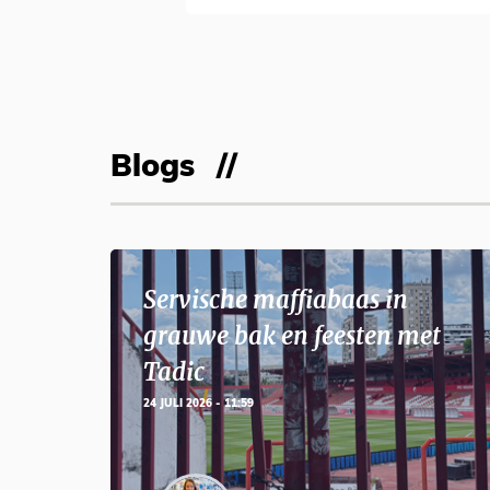
Blogs
Servische maffiabaas in
grauwe bak en feesten met
Tadic
24 JULI 2026 - 11:59