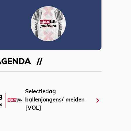
AGENDA
Selectiedag
3
ballenjongens/-meiden
G
[VOL]