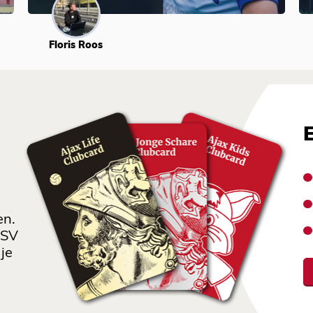
Floris Roos
en.
 SV
je