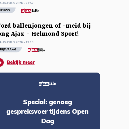
AUGUSTUS 2026 - 21:52
IEUWS
ord ballenjongen of -meid bij
ong Ajax - Helmond Sport!
AUGUSTUS 2026 - 13:13
RIJSVRAAG
Bekijk meer
Special: genoeg
gespreksvoer tijdens Open
Dag