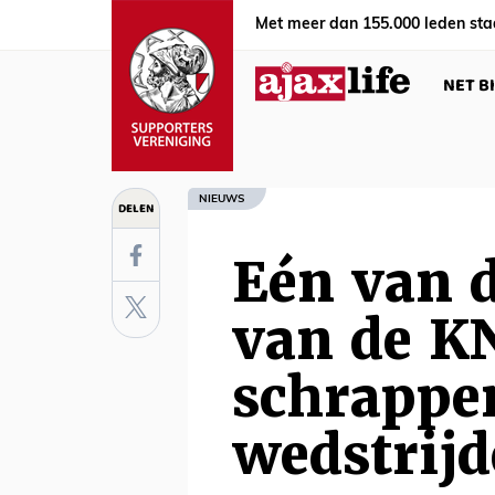
Met meer dan 155.000 leden sta
NET B
NIEUWS
DELEN
Eén van d
van de KN
schrappe
wedstrij