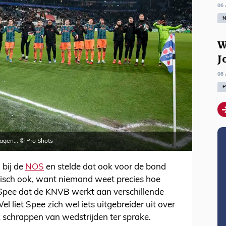
06 
N
W
J
06 
P
ragen... © Pro Shots
 bij de
NOS
en stelde dat ook voor de bond
Logisch ook, want niemand weet precies hoe
t Spee dat de KNVB werkt aan verschillende
l liet Spee zich wel iets uitgebreider uit over
 schrappen van wedstrijden ter sprake.