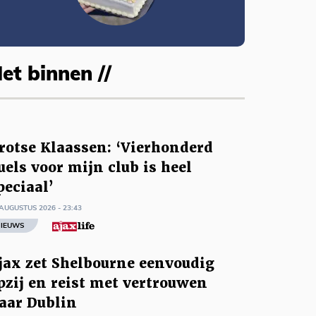
et binnen //
rotse Klaassen: ‘Vierhonderd
uels voor mijn club is heel
peciaal’
AUGUSTUS 2026 - 23:43
IEUWS
jax zet Shelbourne eenvoudig
pzij en reist met vertrouwen
aar Dublin