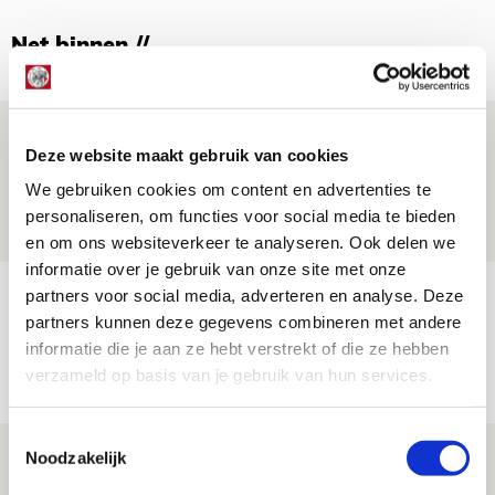
Net binnen //
Word ballenjongen of -meid bij Jong
Deze website maakt gebruik van cookies
Ajax - Helmond Sport!
We gebruiken cookies om content en advertenties te
06 AUGUSTUS 2026 - 13:13
personaliseren, om functies voor social media te bieden
PRIJSVRAAG
en om ons websiteverkeer te analyseren. Ook delen we
informatie over je gebruik van onze site met onze
Reis jij als mascotte mee naar uitduel
partners voor social media, adverteren en analyse. Deze
partners kunnen deze gegevens combineren met andere
met Telstar?
informatie die je aan ze hebt verstrekt of die ze hebben
06 AUGUSTUS 2026 - 13:04
verzameld op basis van je gebruik van hun services.
PRIJSVRAAG
Toestemmingsselectie
Drie dingen die je moet weten over
Noodzakelijk
Ajax - Shelbourne