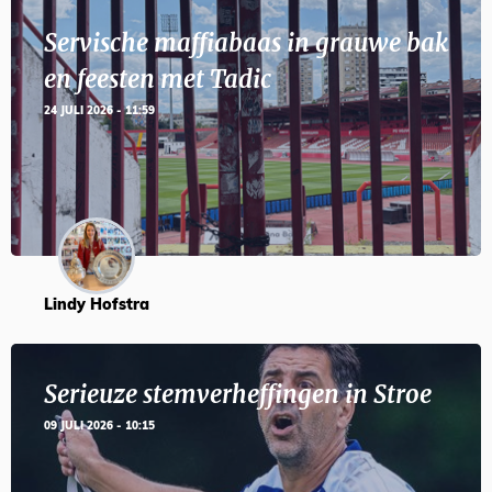
Servische maffiabaas in grauwe bak
en feesten met Tadic
24 JULI 2026 - 11:59
Lindy Hofstra
Serieuze stemverheffingen in Stroe
09 JULI 2026 - 10:15