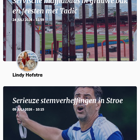
Servische maffiabaas in grauwe bak
en feesten met Tadic
24 JULI 2026 - 11:59
Lindy Hofstra
Serieuze stemverheffingen in Stroe
09 JULI 2026 - 10:15