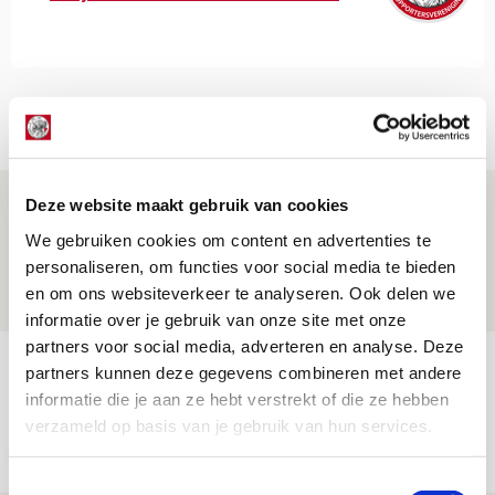
Net binnen //
Ajacieden trappen nieuw seizoen af
Deze website maakt gebruik van cookies
met gave sfeeractie bij PEC-uit
We gebruiken cookies om content en advertenties te
personaliseren, om functies voor social media te bieden
10 AUGUSTUS 2026 - 10:36
en om ons websiteverkeer te analyseren. Ook delen we
FOTOVERSLAG
informatie over je gebruik van onze site met onze
partners voor social media, adverteren en analyse. Deze
Beleef avond vol gezelligheid tijdens
partners kunnen deze gegevens combineren met andere
Geef Mij Maar Amsterdam!
informatie die je aan ze hebt verstrekt of die ze hebben
verzameld op basis van je gebruik van hun services.
10 AUGUSTUS 2026 - 09:12
EVENT
Toestemmingsselectie