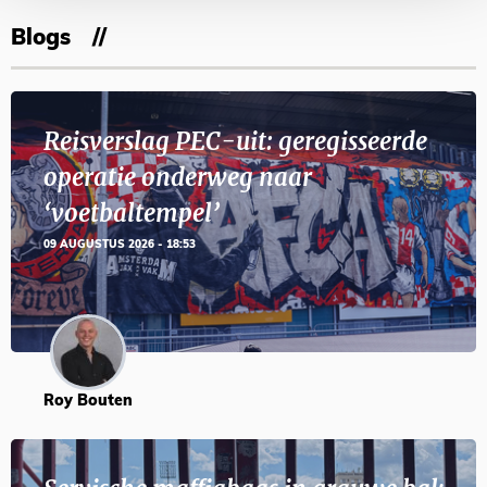
Blogs
Reisverslag PEC-uit: geregisseerde
operatie onderweg naar
‘voetbaltempel’
09 AUGUSTUS 2026 - 18:53
Roy Bouten