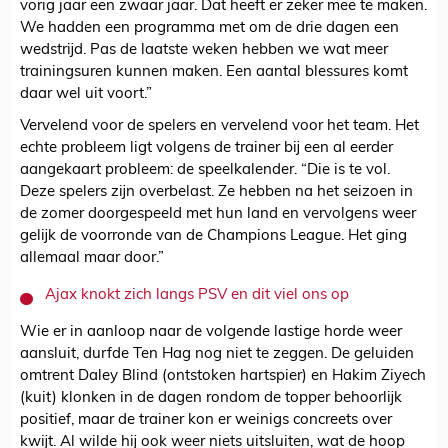
vorig jaar een zwaar jaar. Dat heeft er zeker mee te maken.
We hadden een programma met om de drie dagen een
wedstrijd. Pas de laatste weken hebben we wat meer
trainingsuren kunnen maken. Een aantal blessures komt
daar wel uit voort.”
Vervelend voor de spelers en vervelend voor het team. Het
echte probleem ligt volgens de trainer bij een al eerder
aangekaart probleem: de speelkalender. “Die is te vol.
Deze spelers zijn overbelast. Ze hebben na het seizoen in
de zomer doorgespeeld met hun land en vervolgens weer
gelijk de voorronde van de Champions League. Het ging
allemaal maar door.”
Ajax knokt zich langs PSV en dit viel ons op
Wie er in aanloop naar de volgende lastige horde weer
aansluit, durfde Ten Hag nog niet te zeggen. De geluiden
omtrent Daley Blind (ontstoken hartspier) en Hakim Ziyech
(kuit) klonken in de dagen rondom de topper behoorlijk
positief, maar de trainer kon er weinigs concreets over
kwijt. Al wilde hij ook weer niets uitsluiten, wat de hoop