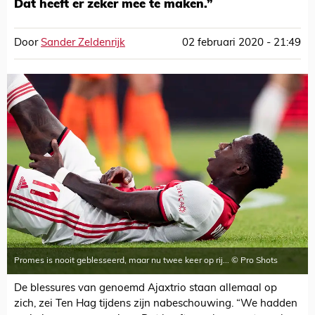
Dat heeft er zeker mee te maken.”
Door
Sander Zeldenrijk
02 februari 2020 - 21:49
Promes is nooit geblesseerd, maar nu twee keer op rij... © Pro Shots
De blessures van genoemd Ajaxtrio staan allemaal op
zich, zei Ten Hag tijdens zijn nabeschouwing. “We hadden