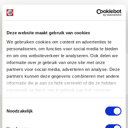
Drie dingen die je moet weten over PEC
Zwolle - Ajax
Deze website maakt gebruik van cookies
08 AUGUSTUS 2026 - 12:32
We gebruiken cookies om content en advertenties te
NIEUWS
personaliseren, om functies voor social media te bieden
en om ons websiteverkeer te analyseren. Ook delen we
Míchels elf: met welke formatie begin
informatie over je gebruik van onze site met onze
partners voor social media, adverteren en analyse. Deze
jij aan nieuw eredivisieseizoen?
partners kunnen deze gegevens combineren met andere
08 AUGUSTUS 2026 - 11:34
informatie die je aan ze hebt verstrekt of die ze hebben
NIEUWS
verzameld op basis van je gebruik van hun services.
Spelen bij Jong Ajax of Ajax 1? Dat
Toestemmingsselectie
Noodzakelijk
maakt Abdalla ‘geen reet’ uit
08 AUGUSTUS 2026 - 10:04
NIEUWS