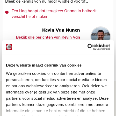
Bleek de kennis van nu maar wijsheid vooraf...
Ten Hag hoopt dat terugkeer Onana in balbezit
verschil helpt maken
Kevin Van Nunen
Bekijk alle berichten van Kevin Van
Nunen
Deze website maakt gebruik van cookies
Net binnen //
We gebruiken cookies om content en advertenties te
personaliseren, om functies voor social media te bieden
en om ons websiteverkeer te analyseren. Ook delen we
Volop enthousiasme in fotoverslag van
informatie over je gebruik van onze site met onze
Europees treffen met Shelbourne
partners voor social media, adverteren en analyse. Deze
partners kunnen deze gegevens combineren met andere
07 AUGUSTUS 2026 - 09:00
informatie die je aan ze hebt verstrekt of die ze hebben
FOTOVERSLAG