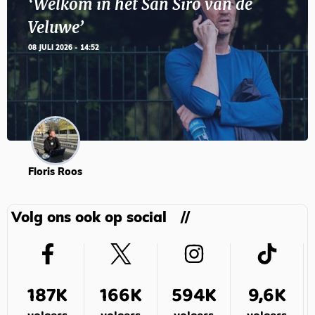
‘Welkom in het San Siro van de
Veluwe’
08 JULI 2026 - 14:52
Floris Roos
Volg ons ook op social
187K
166K
594K
9,6K