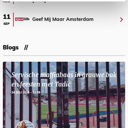
[VOL]
AUG
11
Geef Mij Maar Amsterdam
SEP
Blogs
Servische maffiabaas in grauwe bak
en feesten met Tadic
24 JULI 2026 - 11:59