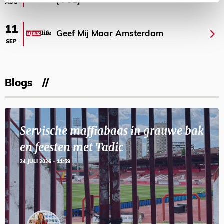
[VOL]
AUG
11
Geef Mij Maar Amsterdam
SEP
Blogs
Servische maffiabaas in grauwe bak
en feesten met Tadic
24 JULI 2026 - 11:59