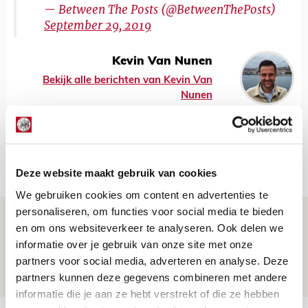
— Between The Posts (@BetweenThePosts)
September 29, 2019
Kevin Van Nunen
Bekijk alle berichten van Kevin Van
Nunen
Net binnen //
Deze website maakt gebruik van cookies
We gebruiken cookies om content en advertenties te
personaliseren, om functies voor social media te bieden
Brandt: ‘Ajax en Cruijff bleven door
en om ons websiteverkeer te analyseren. Ook delen we
mijn hoofd spoken’
informatie over je gebruik van onze site met onze
partners voor social media, adverteren en analyse. Deze
07 AUGUSTUS 2026 - 20:02
partners kunnen deze gegevens combineren met andere
NIEUWS
informatie die je aan ze hebt verstrekt of die ze hebben