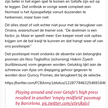
zijn beter in het eigen spel te komen en Getafe zijn wil op
te leggen. Dat ontbrak er vorige week compleet aan.
Normaal is het Ajaxspelletje vanuit duizenden te
herkennen, maar toen niet.
Dit alles staat of valt echter niet puur met de terugkeer van
Onana, waarschuwt de trainer ook. “De doelman is een
factor, ja. Maar er speelt meer. Een keeper moet ook opties
krijgen om de bal kwijt te kunnen en dat hangt weer af van
ons positiespel.”
Dat positiespel moet ondanks de absentie van belangrijke
pionnen als Nico Tagliafico (schorsing) Hakim Ziyech
(kuitblessure) vorm gegeven worden. Gelukkig lijkt aan de
schreeuw van Ajax om diepgang gehoor gegeven te
worden door Quincy Promes, die terugkeert bij de selectie.
https://twitter.com/FCBArmy1/status/1228779463254691846
Playing around and over Getafe's high press
resulted in another 'empty midfield' passmap
by Barcelona.
pic.twitter.com/aJx5jkxi1J