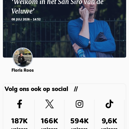
‘Welkom in het San Siro van de
Veluwe’
08 JULI 2026 - 14:52
Floris Roos
Volg ons ook op social
187K
166K
594K
9,6K