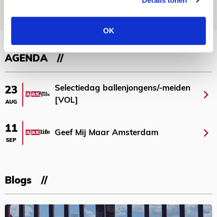
05 AUGUSTUS 2026 - 15:00
NIEUWS
OK
Bekijk meer
AGENDA
Selectiedag ballenjongens/-meiden
23
[VOL]
AUG
11
Geef Mij Maar Amsterdam
SEP
Blogs