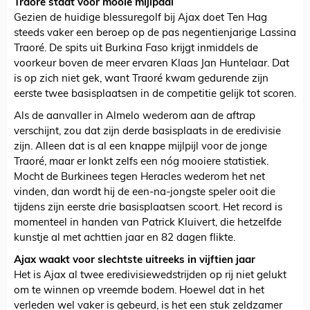
Traoré staat voor mooie mijlpaal
Gezien de huidige blessuregolf bij Ajax doet Ten Hag
steeds vaker een beroep op de pas negentienjarige Lassina
Traoré. De spits uit Burkina Faso krijgt inmiddels de
voorkeur boven de meer ervaren Klaas Jan Huntelaar. Dat
is op zich niet gek, want Traoré kwam gedurende zijn
eerste twee basisplaatsen in de competitie gelijk tot scoren.
Als de aanvaller in Almelo wederom aan de aftrap
verschijnt, zou dat zijn derde basisplaats in de eredivisie
zijn. Alleen dat is al een knappe mijlpijl voor de jonge
Traoré, maar er lonkt zelfs een nóg mooiere statistiek.
Mocht de Burkinees tegen Heracles wederom het net
vinden, dan wordt hij de een-na-jongste speler ooit die
tijdens zijn eerste drie basisplaatsen scoort. Het record is
momenteel in handen van Patrick Kluivert, die hetzelfde
kunstje al met achttien jaar en 82 dagen flikte.
Ajax waakt voor slechtste uitreeks in vijftien jaar
Het is Ajax al twee eredivisiewedstrijden op rij niet gelukt
om te winnen op vreemde bodem. Hoewel dat in het
verleden wel vaker is gebeurd, is het een stuk zeldzamer