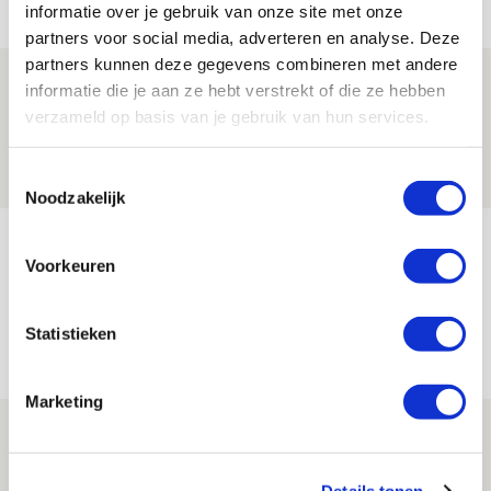
informatie over je gebruik van onze site met onze
partners voor social media, adverteren en analyse. Deze
partners kunnen deze gegevens combineren met andere
Ter Stegen over uitdagingen en
informatie die je aan ze hebt verstrekt of die ze hebben
leidersrol bij Ajax
verzameld op basis van je gebruik van hun services.
05 AUGUSTUS 2026 - 20:00
Toestemmingsselectie
NIEUWS
Noodzakelijk
Míchels elf: zie jij al rol voor
Voorkeuren
aanwinsten in thuisduel met
Shelbourne?
Statistieken
05 AUGUSTUS 2026 - 15:35
NIEUWS
Marketing
Laatste Kaarten Actie Ajax - sc
Heerenveen [UITVERKOCHT]
Details tonen