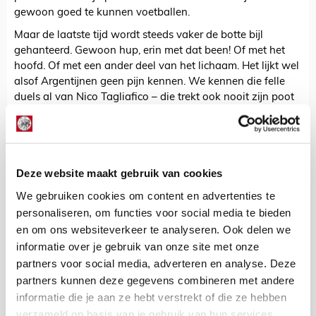
gewoon goed te kunnen voetballen.
Maar de laatste tijd wordt steeds vaker de botte bijl
gehanteerd. Gewoon hup, erin met dat been! Of met het
hoofd. Of met een ander deel van het lichaam. Het lijkt wel
alsof Argentijnen geen pijn kennen. We kennen die felle
duels al van Nico Tagliafico – die trekt ook nooit zijn poot
terug – en blijkbaar is het iets genetisch, want ook
Martínez lijkt gemaakt van gewapend beton. We hebben
hem nog nooit pijn zijn hebben, ongekend eigenlijk! Hij
sleepte Ajax er op die manier door tegen Vitesse. Zeer
Deze website maakt gebruik van cookies
prettig om zo'n speler binnen de gelederen te hebben!
We gebruiken cookies om content en advertenties te
Ook uitduel bij laatste vier
personaliseren, om functies voor social media te bieden
Klein extraatje: aangezien er in een vroeg stadium is
en om ons websiteverkeer te analyseren. Ook delen we
'doorgeloot' weten we nu al dat Ajax ook in de halve
finales van de strijd om de KNVB-beker een uitwedstrijd
informatie over je gebruik van onze site met onze
speelt. De tegenstander wordt Go Ahead Eagles of FC
partners voor social media, adverteren en analyse. Deze
Utrecht, die het donderdag aan de Vetkampstraat tegen
partners kunnen deze gegevens combineren met andere
elkaar opnemen. De speeldatum is de eerste week van
informatie die je aan ze hebt verstrekt of die ze hebben
maart: de 3e, 4e of 5e. Ajax staat de daaropvolgende
verzameld op basis van je gebruik van hun services.