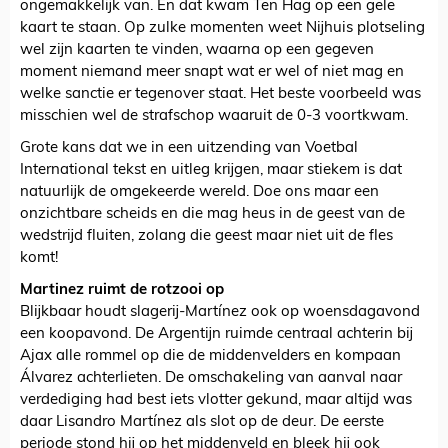
ongemakkelijk van. En dat kwam Ten Hag op een gele
kaart te staan. Op zulke momenten weet Nijhuis plotseling
wel zijn kaarten te vinden, waarna op een gegeven
moment niemand meer snapt wat er wel of niet mag en
welke sanctie er tegenover staat. Het beste voorbeeld was
misschien wel de strafschop waaruit de 0-3 voortkwam.
Grote kans dat we in een uitzending van Voetbal
International tekst en uitleg krijgen, maar stiekem is dat
natuurlijk de omgekeerde wereld. Doe ons maar een
onzichtbare scheids en die mag heus in de geest van de
wedstrijd fluiten, zolang die geest maar niet uit de fles
komt!
Martinez ruimt de rotzooi op
Blijkbaar houdt slagerij-Martínez ook op woensdagavond
een koopavond. De Argentijn ruimde centraal achterin bij
Ajax alle rommel op die de middenvelders en kompaan
Álvarez achterlieten. De omschakeling van aanval naar
verdediging had best iets vlotter gekund, maar altijd was
daar Lisandro Martínez als slot op de deur. De eerste
periode stond hij op het middenveld en bleek hij ook