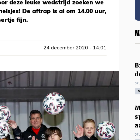
or deze leuke wedstrijd zoeken we
isjes! De aftrap is al om 14.00 uur,
rtje fijn.
N
24 december 2020 - 14:01
B
d
07 
N
M
s
a
07 