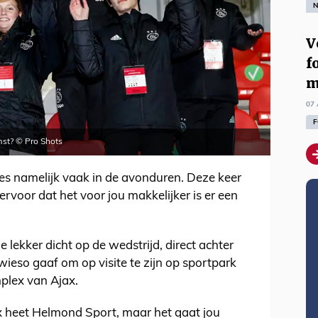
N
V
f
m
07 
F
mst? © Pro Shots
djes namelijk vaak in de avonduren. Deze keer
 ervoor dat het voor jou makkelijker is er een
je lekker dicht op de wedstrijd, direct achter
wieso gaaf om op visite te zijn op sportpark
plex van Ajax.
 heet Helmond Sport, maar het gaat jou