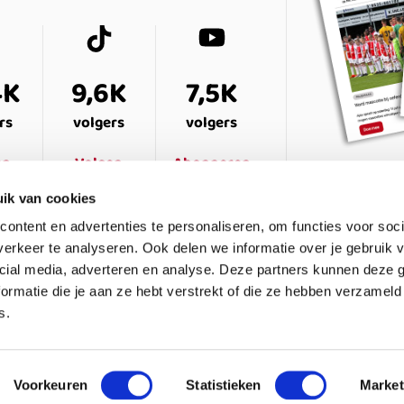
4K
9,6K
7,5K
rs
volgers
volgers
en
Volgen
Abonneren
ik van cookies
ontent en advertenties te personaliseren, om functies voor soci
erkeer te analyseren. Ook delen we informatie over je gebruik v
cial media, adverteren en analyse. Deze partners kunnen deze
ormatie die je aan ze hebt verstrekt of die ze hebben verzameld
s.
ESTELDE VRAGEN
CONTACT
LEDENPANEL
Voorkeuren
Statistieken
Market
waarden