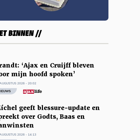
ET BINNEN //
randt: ‘Ajax en Cruijff bleven
oor mijn hoofd spoken’
AUGUSTUS 2026 - 20:02
IEUWS
íchel geeft blessure-update en
preekt over Godts, Baas en
anwinsten
AUGUSTUS 2026 - 14:13