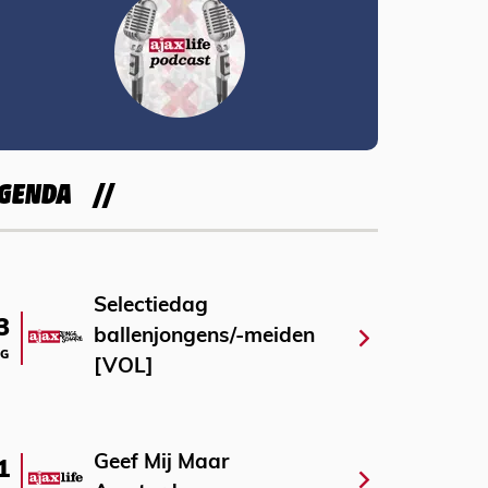
GENDA
Selectiedag
3
ballenjongens/-meiden
G
[VOL]
Geef Mij Maar
1