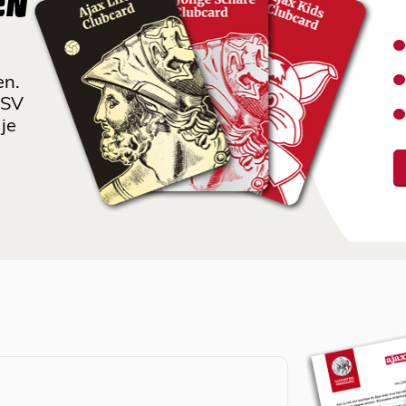
EN
en.
 SV
je