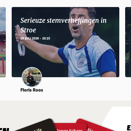
Serieuze stemverheffingen in
Stroe
09 JULI 2026 - 10:15
Floris Roos
E