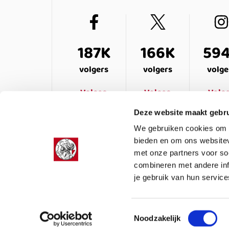
187K
166K
59
volgers
volgers
volge
Volgen
Volgen
Volg
Deze website maakt gebru
We gebruiken cookies om c
bieden en om ons websitev
met onze partners voor so
combineren met andere inf
je gebruik van hun service
LEDENSERVICE
OVER ONS
VEELG
Toestemmingsselectie
Noodzakelijk
Colofon
Privacy
Cookies
Algemene voor