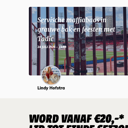
Servische maffiabaas in
grauwe bak en feesten met
Tadic
24 JULI 2026 - 11:59
Lindy Hofstra
WORD VANAF €20,-*