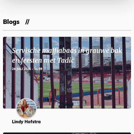
Blogs
Servische maffiabaas in grauwe bak
en feesten met Tadic
24 JULI 2026 - 11:59
Lindy Hofstra