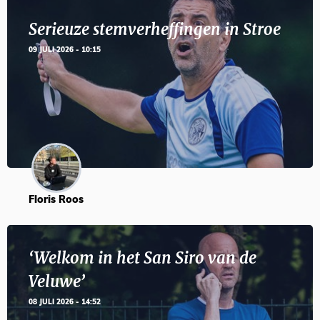
Serieuze stemverheffingen in Stroe
09 JULI 2026 - 10:15
Floris Roos
‘Welkom in het San Siro van de
Veluwe’
08 JULI 2026 - 14:52