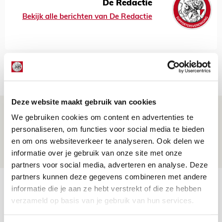
De Redactie
Bekijk alle berichten van De Redactie
Net binnen //
Deze website maakt gebruik van cookies
Spelen bij Jong Ajax of Ajax 1? Dat
We gebruiken cookies om content en advertenties te
maakt Abdalla ‘geen reet’ uit
personaliseren, om functies voor social media te bieden
en om ons websiteverkeer te analyseren. Ook delen we
08 AUGUSTUS 2026 - 10:04
informatie over je gebruik van onze site met onze
NIEUWS
partners voor social media, adverteren en analyse. Deze
partners kunnen deze gegevens combineren met andere
Brandt: ‘Ajax en Cruijff bleven door
informatie die je aan ze hebt verstrekt of die ze hebben
mijn hoofd spoken’
verzameld op basis van je gebruik van hun services.
07 AUGUSTUS 2026 - 20:02