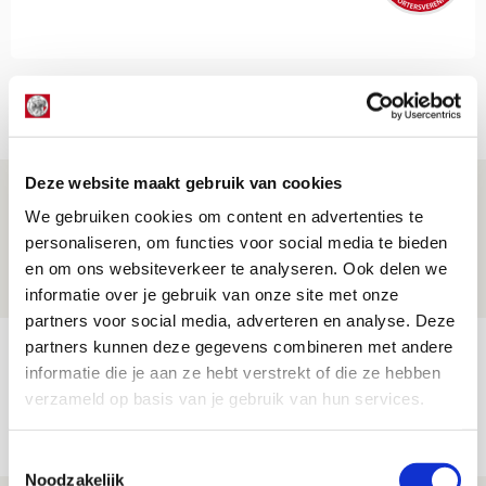
Net binnen //
Deze website maakt gebruik van cookies
Drie dingen die je moet weten over PEC
We gebruiken cookies om content en advertenties te
Zwolle - Ajax
personaliseren, om functies voor social media te bieden
08 AUGUSTUS 2026 - 12:32
en om ons websiteverkeer te analyseren. Ook delen we
NIEUWS
informatie over je gebruik van onze site met onze
partners voor social media, adverteren en analyse. Deze
partners kunnen deze gegevens combineren met andere
Míchels elf: met welke formatie begin
informatie die je aan ze hebt verstrekt of die ze hebben
jij aan nieuw eredivisieseizoen?
verzameld op basis van je gebruik van hun services.
08 AUGUSTUS 2026 - 11:34
NIEUWS
Toestemmingsselectie
Noodzakelijk