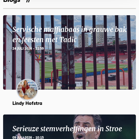
Blogs
Servische maffiabaas in grauwe bak
en feesten met Tadic
24 JULI 2026 - 11:59
Lindy Hofstra
Serieuze stemverheffingen in Stroe
09 JULI 2026 - 10:15