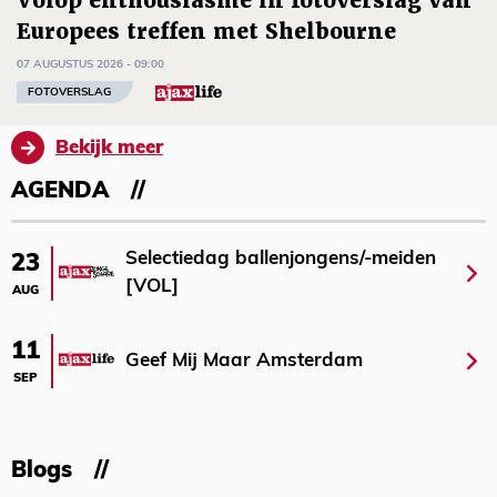
Volop enthousiasme in fotoverslag van
Europees treffen met Shelbourne
07 AUGUSTUS 2026 - 09:00
FOTOVERSLAG
Bekijk meer
AGENDA
Selectiedag ballenjongens/-meiden
23
[VOL]
AUG
11
Geef Mij Maar Amsterdam
SEP
Blogs