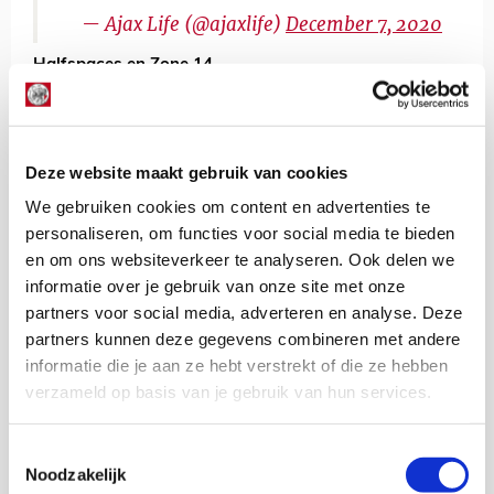
— Ajax Life (@ajaxlife)
December 7, 2020
Halfspaces en Zone 14
Het is dit keer razend interessant om te kijken naar de
verschillen tussen links en rechts. We doelen hier op de
activiteit voorin, uitgesplitst in de halfspaces en Zone
14. Wat er in deze gebieden van het veld gebeurt,
Deze website maakt gebruik van cookies
vertelt iets over de kwaliteit van het spel. We hebben
We gebruiken cookies om content en advertenties te
geven dat Ajax vooral tot halve kansen kwam, dus er
personaliseren, om functies voor social media te bieden
ging iets niet goed.
en om ons websiteverkeer te analyseren. Ook delen we
Wat ging er precies niet goed? De linkerflank. Daar
informatie over je gebruik van onze site met onze
kunnen we vrij duidelijk over zijn. Het was veelzeggend
partners voor social media, adverteren en analyse. Deze
dat Promes naar de kant werd gehaald. En ook terecht.
partners kunnen deze gegevens combineren met andere
Het is eventjes niet zo leuk Promes aan het werk te zien.
informatie die je aan ze hebt verstrekt of die ze hebben
Zelfs een tikje pijnlijk. Hier stond een speler die niet
verzameld op basis van je gebruik van hun services.
alleen worstelt met zijn vorm, maar ook met zijn
zelfvertrouwen.
Toestemmingsselectie
Als het Blind lukte om de ruimte achter de laatste linie
Noodzakelijk
van Twente te benutten, sprong er een bal van Promes'