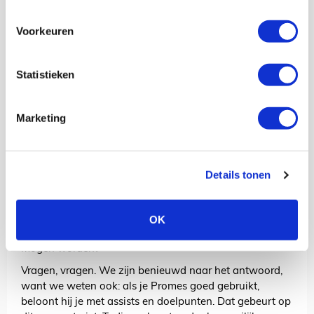
voet. En als hij zelf goed druk zet en de bal verovert...
Tsja, wat dan? Nou, het gebrek aan zelfvertrouwen
Voorkeuren
spatte er gewoon vanaf. Dan wordt het pijnlijk. Promes
durfde het niet aan om in rechte lijn op het doel af te
gaan en zijn alternatief deugde ook niet. Een pass
Statistieken
achter de man en dus was Tadic niet langer kansrijk,
maar moest hij in de achteruit.
Marketing
Pijnlijk, maar ook zorgelijk. Buitenspelers horen een
beetje grillig te zijn. Daar is niets mis mee. Maar je moet
je acties blijven maken. Als je dat niet meer durft, wordt
Details tonen
het pas echt vervelend. Op dat punt zitten we nu met
Promes, toch al niet de meest gepolijste voetballer. Is hij
zo'n speler die ten prooi valt aan de lege stadions, zien
OK
we hem pas weer opleven als de tribunes gevuld
mogen worden?
Vragen, vragen. We zijn benieuwd naar het antwoord,
want we weten ook: als je Promes goed gebruikt,
beloont hij je met assists en doelpunten. Dat gebeurt op