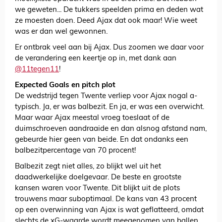
we geweten... De tukkers speelden prima en deden wat
ze moesten doen. Deed Ajax dat ook maar! Wie weet
was er dan wel gewonnen.
Er ontbrak veel aan bij Ajax. Dus zoomen we daar voor
de verandering een keertje op in, met dank aan
@11tegen11
!
Expected Goals en pitch plot
De wedstrijd tegen Twente verliep voor Ajax nogal a-
typisch. Ja, er was balbezit. En ja, er was een overwicht.
Maar waar Ajax meestal vroeg toeslaat of de
duimschroeven aandraaide en dan alsnog afstand nam,
gebeurde hier geen van beide. En dat ondanks een
balbezitpercentage van 70 procent!
Balbezit zegt niet alles, zo blijkt wel uit het
daadwerkelijke doelgevaar. De beste en grootste
kansen waren voor Twente. Dit blijkt uit de plots
trouwens maar suboptimaal. De kans van 43 procent
op een overwinning van Ajax is wat geflatteerd, omdat
slechts de xG-waarde wordt meegenomen van ballen