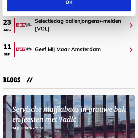
OK
AGENDA
Selectiedag ballenjongens/-meiden
23
[VOL]
AUG
11
Geef Mij Maar Amsterdam
SEP
BLOGS
Servische maffiabaas in grauwe bak
en feesten met Tadic
24 JULI 2026 - 11:59