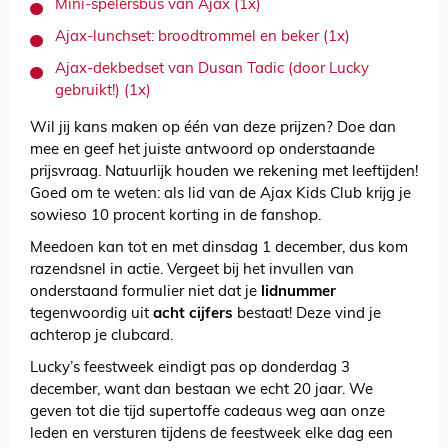
Mini-spelersbus van Ajax (1x)
Ajax-lunchset: broodtrommel en beker (1x)
Ajax-dekbedset van Dusan Tadic (door Lucky
gebruikt!) (1x)
Wil jij kans maken op één van deze prijzen? Doe dan
mee en geef het juiste antwoord op onderstaande
prijsvraag. Natuurlijk houden we rekening met leeftijden!
Goed om te weten: als lid van de Ajax Kids Club krijg je
sowieso 10 procent korting in de fanshop.
Meedoen kan tot en met dinsdag 1 december, dus kom
razendsnel in actie. Vergeet bij het invullen van
onderstaand formulier niet dat je
lidnummer
tegenwoordig uit
acht cijfers
bestaat! Deze vind je
achterop je clubcard.
Lucky’s feestweek eindigt pas op donderdag 3
december, want dan bestaan we echt 20 jaar. We
geven tot die tijd supertoffe cadeaus weg aan onze
leden en versturen tijdens de feestweek elke dag een