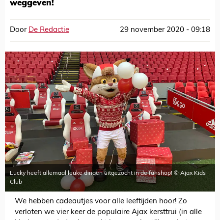
weggeven!
Door
De Redactie
29 november 2020 - 09:18
Lucky heeft allemaal leuke dingen uitgezocht in de fanshop! © Ajax Kids
Club
We hebben cadeautjes voor alle leeftijden hoor! Zo
verloten we vier keer de populaire Ajax kersttrui (in alle