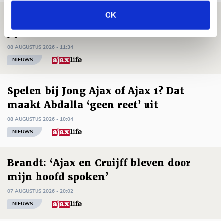
OK
Míchels elf: met welke formatie begin
jij aan nieuw eredivisieseizoen?
08 AUGUSTUS 2026 - 11:34
NIEUWS
Spelen bij Jong Ajax of Ajax 1? Dat
maakt Abdalla ‘geen reet’ uit
08 AUGUSTUS 2026 - 10:04
NIEUWS
Brandt: ‘Ajax en Cruijff bleven door
mijn hoofd spoken’
07 AUGUSTUS 2026 - 20:02
NIEUWS