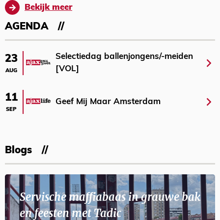
Bekijk meer
AGENDA
Selectiedag ballenjongens/-meiden
23
[VOL]
AUG
11
Geef Mij Maar Amsterdam
SEP
Blogs
Servische maffiabaas in grauwe bak
en feesten met Tadic