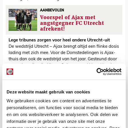
AANBEVOLEN
Voorspel of Ajax met
angstgegner FC Utrecht
afrekent!
Lege tribunes zorgen voor heel andere Utrecht-uit
De wedstrijd Utrecht – Ajax brengt altijd een flinke dosis
lading met zich mee. Voor de Domstedelingen is Ajax-
thuis dan ook de wedstrijd van het jaar. Gesteund door
een vol en vijandig Nieuw Galgenwaard klapt Utrecht er
normaal gesproken altijd vol op tegen de rivaal. Tja,
normaal gesproken wel… maar veel is anders dit
seizoen. Heel veel zelfs.
Deze website maakt gebruik van cookies
Een leeg Nieuw Galgenwaard zorgt ongetwijfeld voor
een heel andere Utrecht-uit. Met doodstille tribunes valt
We gebruiken cookies om content en advertenties te
het grootste voordeel voor de thuisploeg weg, terwijl
personaliseren, om functies voor social media te bieden
ook Ajax heus motivatie haalt uit het normaal vijandige
en om ons websiteverkeer te analyseren. Ook delen we
publiek. Toch denkt Ten Hag – die vorig jaar nog een
informatie over je gebruik van onze site met onze
bekerpotje in een vol stadion verloor van Utrecht – niet