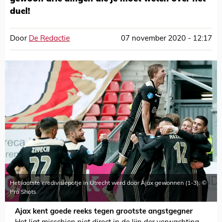
duel!
Door
De Redactie
07 november 2020 - 12:17
Het laatste eredivisiepotje in Utrecht werd door Ajax gewonnen (1-3). ©
Pro Shots
Ajax kent goede reeks tegen grootste angstgegner