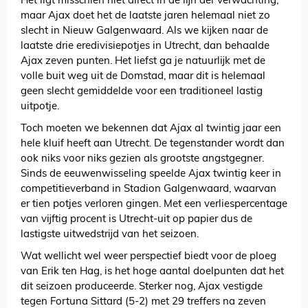
Het ligt misschien niet direct in de lijn der verwachting,
maar Ajax doet het de laatste jaren helemaal niet zo
slecht in Nieuw Galgenwaard. Als we kijken naar de
laatste drie eredivisiepotjes in Utrecht, dan behaalde
Ajax zeven punten. Het liefst ga je natuurlijk met de
volle buit weg uit de Domstad, maar dit is helemaal
geen slecht gemiddelde voor een traditioneel lastig
uitpotje.
Toch moeten we bekennen dat Ajax al twintig jaar een
hele kluif heeft aan Utrecht. De tegenstander wordt dan
ook niks voor niks gezien als grootste angstgegner.
Sinds de eeuwenwisseling speelde Ajax twintig keer in
competitieverband in Stadion Galgenwaard, waarvan
er tien potjes verloren gingen. Met een verliespercentage
van vijftig procent is Utrecht-uit op papier dus de
lastigste uitwedstrijd van het seizoen.
Wat wellicht wel weer perspectief biedt voor de ploeg
van Erik ten Hag, is het hoge aantal doelpunten dat het
dit seizoen produceerde. Sterker nog, Ajax vestigde
tegen Fortuna Sittard (5-2) met 29 treffers na zeven