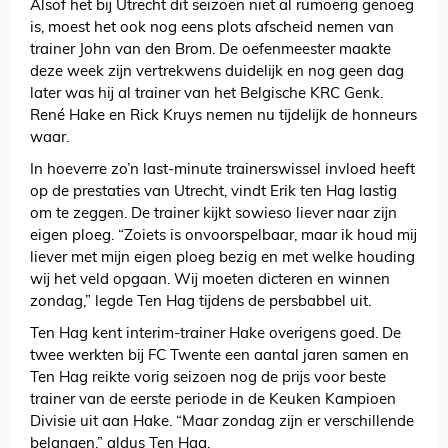
Alsof het bij Utrecht dit seizoen niet al rumoerig genoeg
is, moest het ook nog eens plots afscheid nemen van
trainer John van den Brom. De oefenmeester maakte
deze week zijn vertrekwens duidelijk en nog geen dag
later was hij al trainer van het Belgische KRC Genk.
René Hake en Rick Kruys nemen nu tijdelijk de honneurs
waar.
In hoeverre zo’n last-minute trainerswissel invloed heeft
op de prestaties van Utrecht, vindt Erik ten Hag lastig
om te zeggen. De trainer kijkt sowieso liever naar zijn
eigen ploeg. “Zoiets is onvoorspelbaar, maar ik houd mij
liever met mijn eigen ploeg bezig en met welke houding
wij het veld opgaan. Wij moeten dicteren en winnen
zondag,” legde Ten Hag tijdens de persbabbel uit.
Ten Hag kent interim-trainer Hake overigens goed. De
twee werkten bij FC Twente een aantal jaren samen en
Ten Hag reikte vorig seizoen nog de prijs voor beste
trainer van de eerste periode in de Keuken Kampioen
Divisie uit aan Hake. “Maar zondag zijn er verschillende
belangen,” aldus Ten Hag.