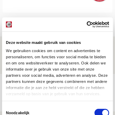
Net binnen //
Deze website maakt gebruik van cookies
Drie dingen die je moet weten over PEC
We gebruiken cookies om content en advertenties te
Zwolle - Ajax
personaliseren, om functies voor social media te bieden
08 AUGUSTUS 2026 - 12:32
en om ons websiteverkeer te analyseren. Ook delen we
NIEUWS
informatie over je gebruik van onze site met onze
partners voor social media, adverteren en analyse. Deze
partners kunnen deze gegevens combineren met andere
Míchels elf: met welke formatie begin
informatie die je aan ze hebt verstrekt of die ze hebben
jij aan nieuw eredivisieseizoen?
verzameld op basis van je gebruik van hun services.
08 AUGUSTUS 2026 - 11:34
NIEUWS
Toestemmingsselectie
Noodzakelijk