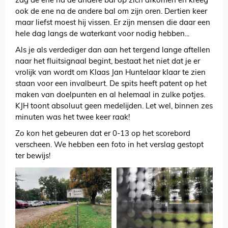
zag de ene na de andere bal op zich afkomen en kreeg
ook de ene na de andere bal om zijn oren. Dertien keer
maar liefst moest hij vissen. Er zijn mensen die daar een
hele dag langs de waterkant voor nodig hebben...
Als je als verdediger dan aan het tergend lange aftellen
naar het fluitsignaal begint, bestaat het niet dat je er
vrolijk van wordt om Klaas Jan Huntelaar klaar te zien
staan voor een invalbeurt. De spits heeft patent op het
maken van doelpunten en al helemaal in zulke potjes.
KJH toont absoluut geen medelijden. Let wel, binnen zes
minuten was het twee keer raak!
Zo kon het gebeuren dat er 0-13 op het scorebord
verscheen. We hebben een foto in het verslag gestopt
ter bewijs!