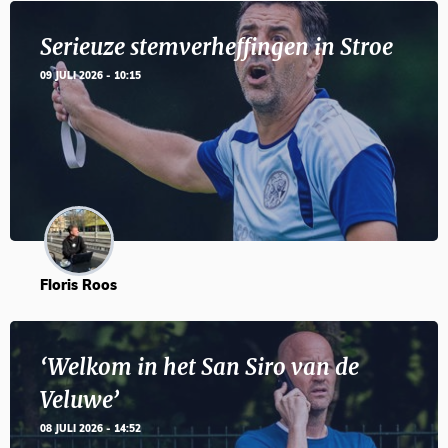
Serieuze stemverheffingen in Stroe
09 JULI 2026 - 10:15
Floris Roos
‘Welkom in het San Siro van de
Veluwe’
08 JULI 2026 - 14:52