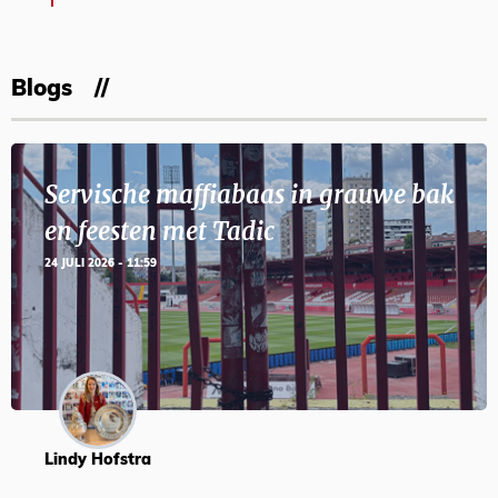
Blogs
Servische maffiabaas in grauwe bak
en feesten met Tadic
24 JULI 2026 - 11:59
Lindy Hofstra