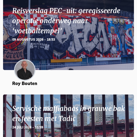
Reisverslag PEC-uit: geregisseerde
operatie onderweg naar
‘voetbaltempel’
09 AUGUSTUS 2026 - 18:53
Roy Bouten
Servische maffiabaas in grauwe bak
en feesten met Tadic
24 JULI 2026 - 11:59