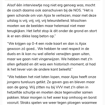
Alsof één interviewtje nog niet erg genoeg was, mocht
de coach daarna ook aanschuiven bij de NOS. “Het is
geen schande om van Ajax te verliezen, maar met deze
uitslag is vrij, vrij, vrij, vrij teleurstellend. Misschien
moeten we de beelden maar helemaal niet meer
terugkijken. Het liefst stop ik dit onder de grond en stort
ik er een dikke laag beton op.”
“We krijgen op 0-4 een rode kaart en dan is Ajax
gewoon zó goed... We hebben te veel respect in de
duels en ik kan nu wel allerlei verwijten gaan uiten,
maar we gaan niet vingerwijzen. We hebben met z'n
allen gefaald en dit was een historisch moment, al had
ik het liever van de andere kant beleefd.”
“We hebben het niet laten lopen, maar Ajax heeft onze
jongens tureluurs getikt. Ze gaven gas en bleven maar
aan de gang. Wij zitten nu bij VVV met z'n allen in
hetzelfde schuitje en moeten deze tegenvaller samen
pakken. Maar morgen is het weer kop omhoog en borst
vooruit. Straks spelen we weer tegen ploegen waarmee