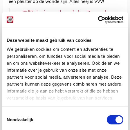
een pleister op de wonde zijn. Alles heej is VVV!
💬 "Er is niemand overleden. Kop omhoog
en borst vooruit"
VVV-trainer Hans de Koning over de
historische nederlaag tegen Ajax [0-13].
Deze website maakt gebruik van cookies
We gebruiken cookies om content en advertenties te
⬇️ Bekijk het hele interview met De Koning
personaliseren, om functies voor social media te bieden
op de site.
https://t.co/sxDJTbgh2U
en om ons websiteverkeer te analyseren. Ook delen we
pic.twitter.com/W9UvUVAeTG
informatie over je gebruik van onze site met onze
— FOX Sports (@FOXSportsnl)
October 24,
partners voor social media, adverteren en analyse. Deze
2020
partners kunnen deze gegevens combineren met andere
informatie die je aan ze hebt verstrekt of die ze hebben
verzameld op basis van je gebruik van hun services.
De Redactie
Bekijk alle berichten van De Redactie
Toestemmingsselectie
Noodzakelijk