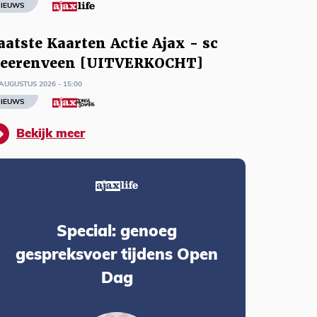
IEUWS
aatste Kaarten Actie Ajax - sc
eerenveen [UITVERKOCHT]
AUGUSTUS 2026 - 15:00
IEUWS
Bekijk meer
Special: genoeg
gespreksvoer tijdens Open
Dag