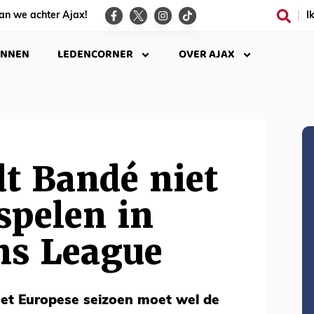
an we achter Ajax!
I
INNEN
LEDENCORNER
OVER AJAX
t Bandé niet
spelen in
s League
et Europese seizoen moet wel de