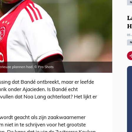
N
L
H
05 
N
erieuze plannen had. © Pro Shots
assing dat Bandé ontbreekt, maar er leefde
hrik onder Ajacieden. Is Bandé echt
ullen dat Noa Lang achterlaat? Het lijkt er
k wordt geacht als zijn zaakwaarnemer
m niet in te schrijven voor het grootste