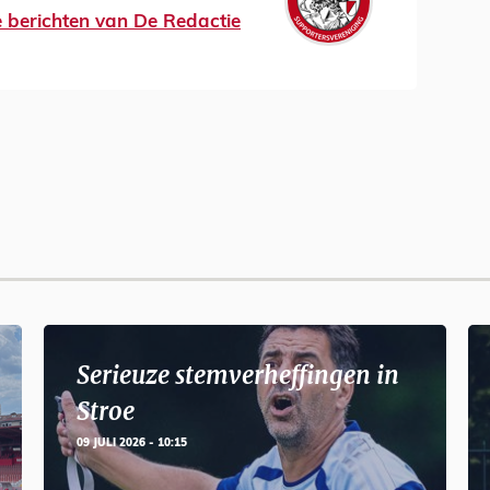
le berichten van De Redactie
Serieuze stemverheffingen in
Stroe
09 JULI 2026 - 10:15