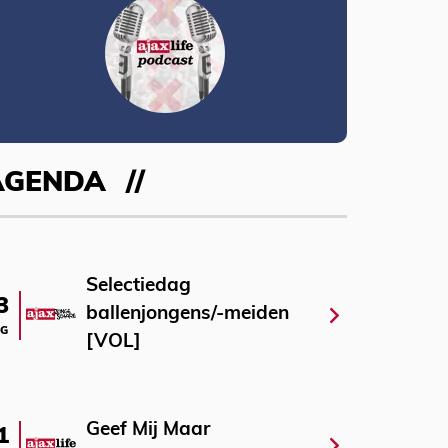
AGENDA
Selectiedag
3
ballenjongens/-meiden
G
[VOL]
Geef Mij Maar
1