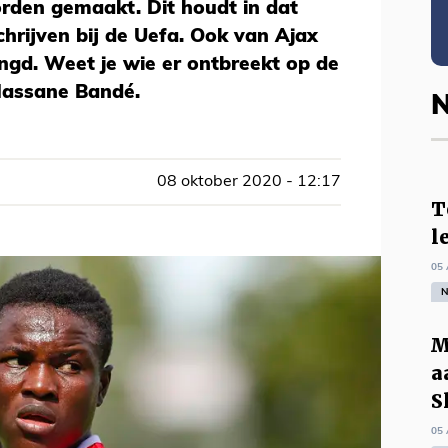
orden gemaakt. Dit houdt in dat
chrijven bij de Uefa. Ook van Ajax
angd. Weet je wie er ontbreekt op de
 Hassane Bandé.
N
08 oktober 2020 - 12:17
T
l
05 
N
M
a
S
05 