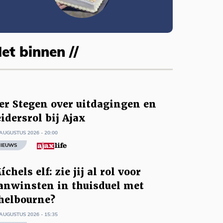
et binnen //
er Stegen over uitdagingen en
eidersrol bij Ajax
AUGUSTUS 2026 - 20:00
IEUWS
íchels elf: zie jij al rol voor
anwinsten in thuisduel met
helbourne?
AUGUSTUS 2026 - 15:35