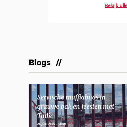
Bekijk al
Blogs
Servische maffiabaas in
grauwe bak en feesten met
Tadic
24 JULI 2026 - 11:59