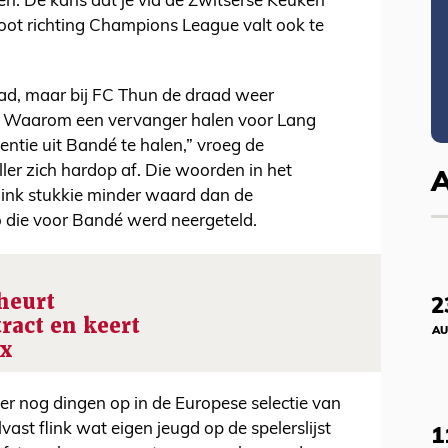
n. De kans dat je via de Zwitserse Keuken
oot richting Champions League valt ook te
ad, maar bij FC Thun de draad weer
... Waarom een vervanger halen voor Lang
entie uit Bandé te halen,” vroeg de
r zich hardop af. Die woorden in het
link stukkie minder waard dan de
o die voor Bandé werd neergeteld.
heurt
2
ract en keert
AU
ax
er nog dingen op in de Europese selectie van
lvast flink wat eigen jeugd op de spelerslijst
1