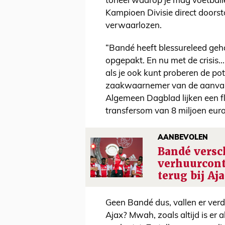
toneel waarop je mag voetballe
Kampioen Divisie direct doorst
verwaarlozen.
“Bandé heeft blessureleed geh
opgepakt. En nu met de crisis
als je ook kunt proberen de pot
zaakwaarnemer van de aanvalle
Algemeen Dagblad lijken een f
transfersom van 8 miljoen eur
AANBEVOLEN
Bandé versc
verhuurcont
terug bij Aj
Geen Bandé dus, vallen er verd
Ajax? Mwah, zoals altijd is er a