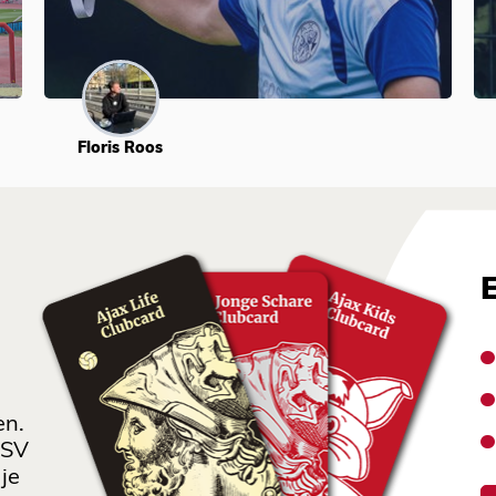
Floris Roos
en.
 SV
je