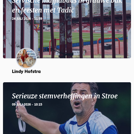
Servische maffiabaas in grauwe bak
en feesten met Tadic
24 JULI 2026 - 11:59
Lindy Hofstra
Serieuze stemverheffingen in Stroe
09 JULI 2026 - 10:15