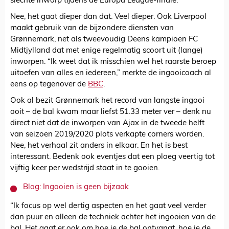
slechte inworp tijdens de Europa League-finale.
Nee, het gaat dieper dan dat. Veel dieper. Ook Liverpool
maakt gebruik van de bijzondere diensten van
Grønnemark, net als tweevoudig Deens kampioen FC
Midtjylland dat met enige regelmatig scoort uit (lange)
inworpen. “Ik weet dat ik misschien wel het raarste beroep
uitoefen van alles en iedereen,” merkte de ingooicoach al
eens op tegenover de
BBC
.
Ook al bezit Grønnemark het record van langste ingooi
ooit – de bal kwam maar liefst 51.33 meter ver – denk nu
direct niet dat de inworpen van Ajax in de tweede helft
van seizoen 2019/2020 plots verkapte corners worden.
Nee, het verhaal zit anders in elkaar. En het is best
interessant. Bedenk ook eventjes dat een ploeg veertig tot
vijftig keer per wedstrijd staat in te gooien.
Blog: Ingooien is geen bijzaak
“Ik focus op wel dertig aspecten en het gaat veel verder
dan puur en alleen de techniek achter het ingooien van de
bal. Het gaat er ook om hoe je de bal ontvangt, hoe je de