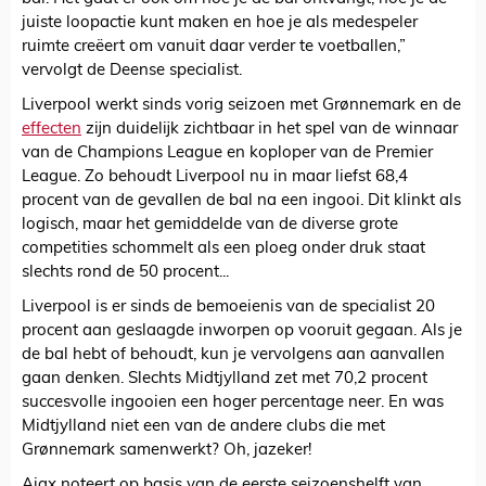
juiste loopactie kunt maken en hoe je als medespeler
ruimte creëert om vanuit daar verder te voetballen,”
vervolgt de Deense specialist.
Liverpool werkt sinds vorig seizoen met Grønnemark en de
effecten
zijn duidelijk zichtbaar in het spel van de winnaar
van de Champions League en koploper van de Premier
League. Zo behoudt Liverpool nu in maar liefst 68,4
procent van de gevallen de bal na een ingooi. Dit klinkt als
logisch, maar het gemiddelde van de diverse grote
competities schommelt als een ploeg onder druk staat
slechts rond de 50 procent...
Liverpool is er sinds de bemoeienis van de specialist 20
procent aan geslaagde inworpen op vooruit gegaan. Als je
de bal hebt of behoudt, kun je vervolgens aan aanvallen
gaan denken. Slechts Midtjylland zet met 70,2 procent
succesvolle ingooien een hoger percentage neer. En was
Midtjylland niet een van de andere clubs die met
Grønnemark samenwerkt? Oh, jazeker!
Ajax noteert op basis van de eerste seizoenshelft van