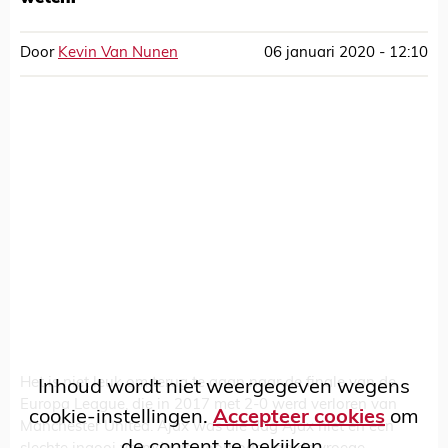
Door
Kevin Van Nunen
06 januari 2020 - 12:10
Het is niet leuk om terug te gaan naar de finale van de
Inhoud wordt niet weergegeven wegens
Europa League, die in 2017 met 2-0 werd verloren van
cookie-instellingen.
Accepteer cookies
om
Manchester United. Ajax was die dag Ajax niet en een
de content te bekijken.