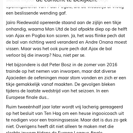
slechte ingooi vormde de voorbode van de vroege
openingstreffer van Paul Pogba, die de wedstrijd al vroeg
een beslissende wending gaf.
Jaïro Riedewald opereerde staand aan de zijlijn een tikje
onhandig, waarna Man Utd de bal afpakte diep op de helft
van Ajax en Pogba kon scoren. Ja, het was flinke pech dat
de bal van richting werd veranderd en Andre Onana moest
vissen. Maar was het ook pure pech dat Ajax de bal
verloor bij die inworp? Nou, niet per se.
Het bijzondere is dat Peter Bosz in de zomer van 2016
trainde op het nemen van inworpen, maar dat diverse
Ajacieden de oefeningen maar stom vonden en zich er een
tikje gemakkelijk vanaf maakten. De gevolgen bleken
tijdens de laatste wedstrijd van het seizoen. In een
Europese finale dus...
Ruim tweeënhalf jaar later wordt vrij lacherig gereageerd
op het besluit van Ten Hag om een heuse ingooicoach uit
te nodigen voor een trainingssessie. Maar dat is dus zo gek
niet. Overigens heeft dit niet alleen te maken met die