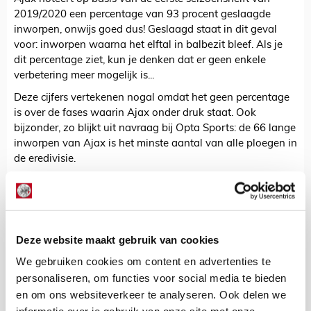
2019/2020 een percentage van 93 procent geslaagde
inworpen, onwijs goed dus! Geslaagd staat in dit geval
voor: inworpen waarna het elftal in balbezit bleef. Als je
dit percentage ziet, kun je denken dat er geen enkele
verbetering meer mogelijk is...
Deze cijfers vertekenen nogal omdat het geen percentage
is over de fases waarin Ajax onder druk staat. Ook
bijzonder, zo blijkt uit navraag bij Opta Sports: de 66 lange
inworpen van Ajax is het minste aantal van alle ploegen in
de eredivisie.
Toevallig staat er deze maand in het vakblad
NL Coach
een interview met diverse specialistische trainers, onder
wie Grønnemark. Andere disciplines betreffen de
strafcorner in het hockey en het trainen van het
Deze website maakt gebruik van cookies
gezichtsveld van NFL-spelers.
We gebruiken cookies om content en advertenties te
Grønnemark wil in een korte reactie tegenover
Ajax Life
personaliseren, om functies voor social media te bieden
niet zeggen of het om een eenmalige spoedcursus ging of
en om ons websiteverkeer te analyseren. Ook delen we
dat hij de Ajacieden vaker bijles gaat geven.