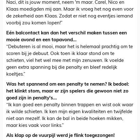
Naci, dit is jouw moment, neem 'm maar. Carel, Nico en
Klaas moedigden mij aan. Maar ik vroeg het nog even voor
de zekerheid aan Klaas. Zodat er niet nog eventjes iemand
voorbij zou komen lopen!”
Eén balcontact kan dan het verschil maken tussen een
mooie avond en een topavond...
“Debuteren is al mooi, maar het is helemaal prachtig om te
scoren bij je debuut. Ook toen ik klaar stond om te
schieten, viel het wel mee met mijn zenuwen. Ik voelde
geen extra spanning bij die penalty en bleef redelijk
koeltjes.”
Was het spannend om een penalty te nemen? Ik bedoel:
het klinkt stom, maar er zijn spelers die gewoon niet zo
goed zijn in penalty's...
“Ik kan goed een penalty binnen trappen en wist ook waar
ik wilde schieten. Ik ken mijn eigen kwaliteiten en twijfelde
niet aan mezelf. Ik kan de bal in beide hoeken mikken,
maar kies vaak voor links.”
Als klap op de vuurpijl werd je flink toegezongen!