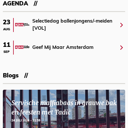
AGENDA
Selectiedag ballenjongens/-meiden
23
[VOL]
AUG
11
Geef Mij Maar Amsterdam
SEP
Blogs
Servische maffiabaas in grauwe bak
en feesten met Tadic
24 JULI 2026 - 11:59