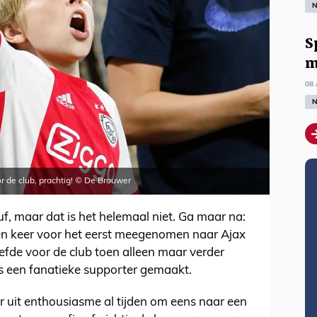
N
S
m
08 
N
r de club, prachtig! © De Brouwer
suf, maar dat is het helemaal niet. Ga maar na:
een keer voor het eerst meegenomen naar Ajax
efde voor de club toen alleen maar verder
 een fanatieke supporter gemaakt.
r uit enthousiasme al tijden om eens naar een