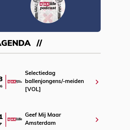
AGENDA
Selectiedag
3
ballenjongens/-meiden
G
[VOL]
Geef Mij Maar
1
Amsterdam
P