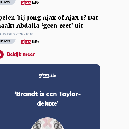
IEUWS
pelen bij Jong Ajax of Ajax 1? Dat
aakt Abdalla ‘geen reet’ uit
AUGUSTUS 2026 - 10:04
IEUWS
Bekijk meer
‘Brandt is een Taylor-
deluxe’