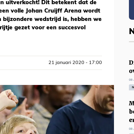
 uitverkocht! Dit betekent dat de
en volle Johan Cruijff Arena wordt
 bijzondere wedstrijd is, hebben we
rijtje gezet voor een succesvol
N
D
21 januari 2020 - 17:00
o
08 
N
M
b
e
08 