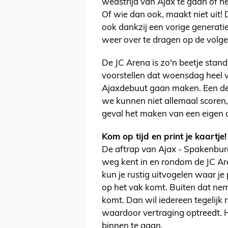
wedstrijd van Ajax te gaan of n
Of wie dan ook, maakt niet uit!
ook dankzij een vorige generatie
weer over te dragen op de volge
De JC Arena is zo'n beetje sta
voorstellen dat woensdag heel v
Ajaxdebuut gaan maken. Een deb
we kunnen niet allemaal scoren,
geval het maken van een eigen 
Kom op tijd en print je kaartje!
De aftrap van Ajax - Spakenburg
weg kent in en rondom de JC Aren
kun je rustig uitvogelen waar je 
op het vak komt. Buiten dat nem
komt. Dan wil iedereen tegelijk
waardoor vertraging optreedt. He
binnen te gaan.