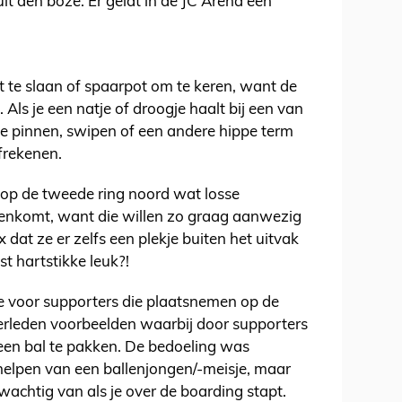
it den boze. Er geldt in de JC Arena een
 te slaan of spaarpot om te keren, want de
 Als je een natje of droogje haalt bij een van
 te pinnen, swipen of een andere hippe term
frekenen.
e op de tweede ring noord wat losse
enkomt, want die willen zo graag aanwezig
x dat ze er zelfs een plekje buiten het uitvak
st hartstikke leuk?!
e voor supporters die plaatsnemen op de
verleden voorbeelden waarbij door supporters
een bal te pakken. De bedoeling was
helpen van een ballenjongen/-meisje, maar
chtig van als je over de boarding stapt.