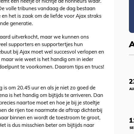
eemt een neefje of nichtje de honneurs waar.
 De volle tribunes vandaag de dag bestaan
 en het is zaak om de liefde voor Ajax straks
nde generatie.
ndaard uitverkocht, maar we kunnen ons
eel supporters en supportertjes hun
uut bij Ajax moet wel succesvol verlopen en
 maar wie weet is het handig om in ieder
doelpunt te voorkomen. Daarom tips en trucs!
2
 is om 20.45 uur en als je niet zo goed de
AU
a is het handig om bijtijds te arriveren. Dan
precies naartoe moet en hoe je bij je stoeltje
en de rijen toe naarmate de aftrap dichterbij
 naar binnen en wordt de toestroom te groot,
1
t is dus misschien beter om bijtijds naar
SE