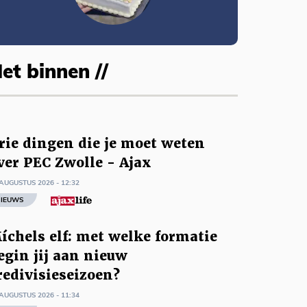
et binnen //
rie dingen die je moet weten
ver PEC Zwolle - Ajax
AUGUSTUS 2026 - 12:32
IEUWS
íchels elf: met welke formatie
egin jij aan nieuw
redivisieseizoen?
AUGUSTUS 2026 - 11:34