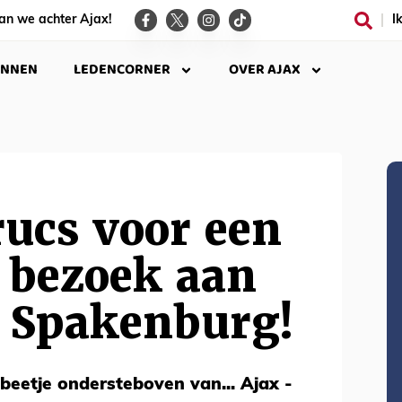
an we achter Ajax!
I
INNEN
LEDENCORNER
OVER AJAX
rucs voor een
 bezoek aan
V Spakenburg!
 beetje ondersteboven van... Ajax -