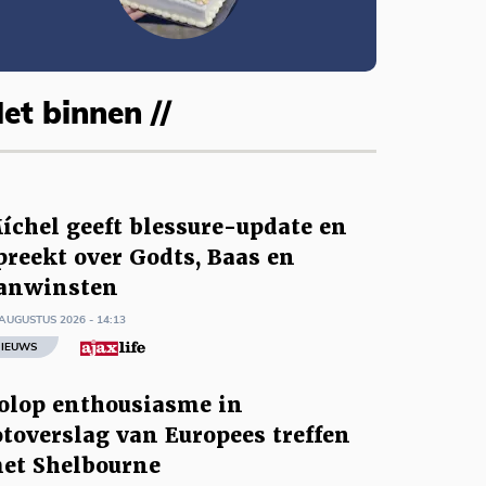
et binnen //
íchel geeft blessure-update en
preekt over Godts, Baas en
anwinsten
AUGUSTUS 2026 - 14:13
IEUWS
olop enthousiasme in
otoverslag van Europees treffen
et Shelbourne