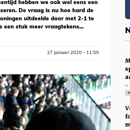
ussentijd hebben we ook wel eens een
seren. De vraag is nu hoe hard de
oningen uitdeelde door met 2-1 te
ts een stuk meer vraagtekens...
N
27 januari 2020 - 11:55
M
s
a
07 
N
V
f
m