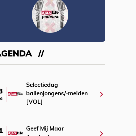
AGENDA
Selectiedag
3
ballenjongens/-meiden
G
[VOL]
Geef Mij Maar
1