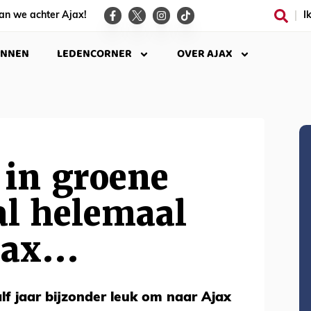
an we achter Ajax!
I
INNEN
LEDENCORNER
OVER AJAX
t in groene
al helemaal
ax...
lf jaar bijzonder leuk om naar Ajax