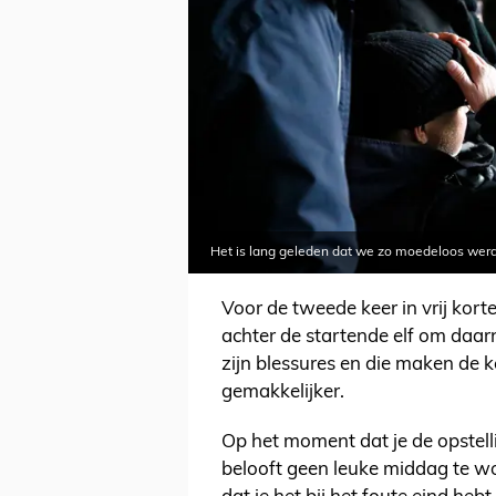
Het is lang geleden dat we zo moedeloos werd
Voor de tweede keer in vrij kor
achter de startende elf om daarn
zijn blessures en die maken de k
gemakkelijker.
Op het moment dat je de opstelli
belooft geen leuke middag te wo