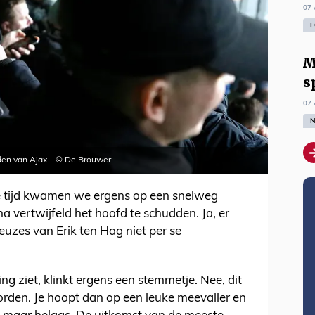
07 
F
M
s
07 
N
en van Ajax... © De Brouwer
te tijd kwamen we ergens op een snelweg
a vertwijfeld het hoofd te schudden. Ja, er
euzes van Erik ten Hag niet per se
ng ziet, klinkt ergens een stemmetje. Nee, dit
rden. Je hoopt dan op een leuke meevaller en