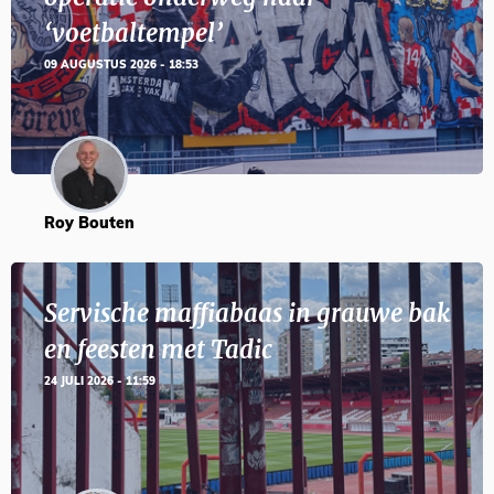
‘voetbaltempel’
09 AUGUSTUS 2026 - 18:53
Roy Bouten
Servische maffiabaas in grauwe bak
en feesten met Tadic
24 JULI 2026 - 11:59