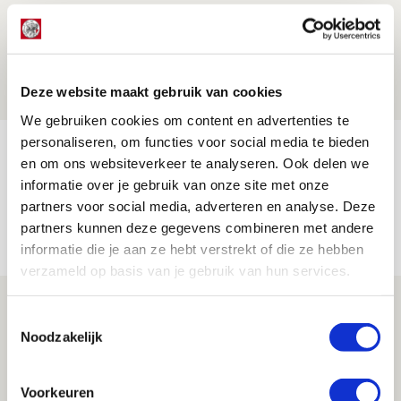
Beleef avond vol gezelligheid tijdens
Geef Mij Maar Amsterdam!
10 AUGUSTUS 2026 - 09:12
Deze website maakt gebruik van cookies
EVENT
We gebruiken cookies om content en advertenties te
personaliseren, om functies voor social media te bieden
Reisverslag PEC-uit: geregisseerde
en om ons websiteverkeer te analyseren. Ook delen we
operatie onderweg naar
informatie over je gebruik van onze site met onze
‘voetbaltempel’
partners voor social media, adverteren en analyse. Deze
partners kunnen deze gegevens combineren met andere
09 AUGUSTUS 2026 - 18:53
informatie die je aan ze hebt verstrekt of die ze hebben
BLOG
verzameld op basis van je gebruik van hun services.
Brandt heeft veel vertrouwen in Ajax
Toestemmingsselectie
dat steeds beter wordt
Noodzakelijk
09 AUGUSTUS 2026 - 18:14
NIEUWS
Voorkeuren