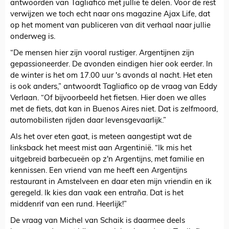
antwoorden van Tagliafico met jullie te delen. Voor de rest
verwijzen we toch echt naar ons magazine Ajax Life, dat
op het moment van publiceren van dit verhaal naar jullie
onderweg is.
“De mensen hier zijn vooral rustiger. Argentijnen zijn
gepassioneerder. De avonden eindigen hier ook eerder. In
de winter is het om 17.00 uur 's avonds al nacht. Het eten
is ook anders,” antwoordt Tagliafico op de vraag van Eddy
Verlaan. “Of bijvoorbeeld het fietsen. Hier doen we alles
met de fiets, dat kan in Buenos Aires niet. Dat is zelfmoord,
automobilisten rijden daar levensgevaarlijk.”
Als het over eten gaat, is meteen aangestipt wat de
linksback het meest mist aan Argentinië. “Ik mis het
uitgebreid barbecueën op z'n Argentijns, met familie en
kennissen. Een vriend van me heeft een Argentijns
restaurant in Amstelveen en daar eten mijn vriendin en ik
geregeld. Ik kies dan vaak een entraña. Dat is het
middenrif van een rund. Heerlijk!”
De vraag van Michel van Schaik is daarmee deels