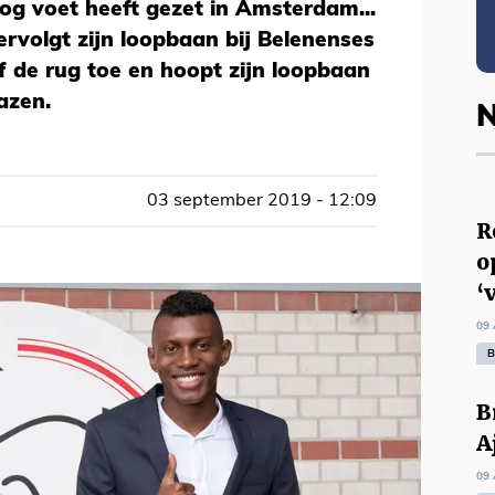
nog voet heeft gezet in Amsterdam...
rvolgt zijn loopbaan bij Belenenses
ef de rug toe en hoopt zijn loopbaan
azen.
N
03 september 2019 - 12:09
R
o
‘
09 
B
B
A
09 