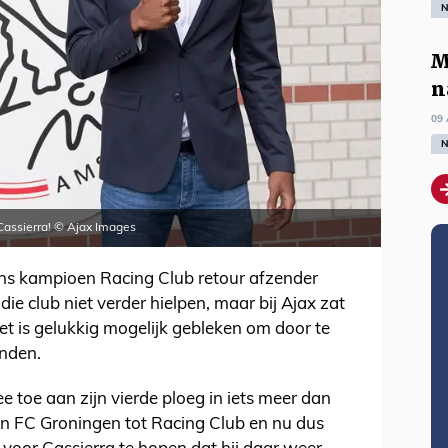
N
M
n
09 
N
Cassierra! © Ajax Images
jns kampioen Racing Club retour afzender
ie club niet verder hielpen, maar bij Ajax zat
Het is gelukkig mogelijk gebleken om door te
inden.
e toe aan zijn vierde ploeg in iets meer dan
 en FC Groningen tot Racing Club en nu dus