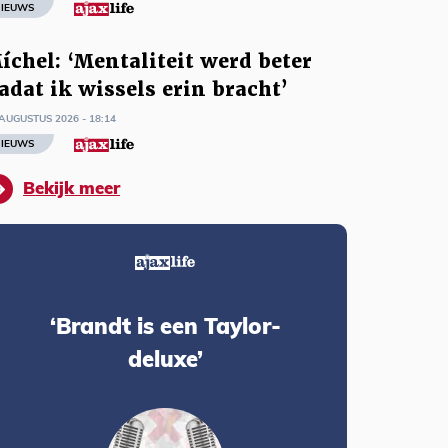
IEUWS
íchel: ‘Mentaliteit werd beter
adat ik wissels erin bracht’
AUGUSTUS 2026 - 18:14
IEUWS
Bekijk meer
‘Brandt is een Taylor-
deluxe’