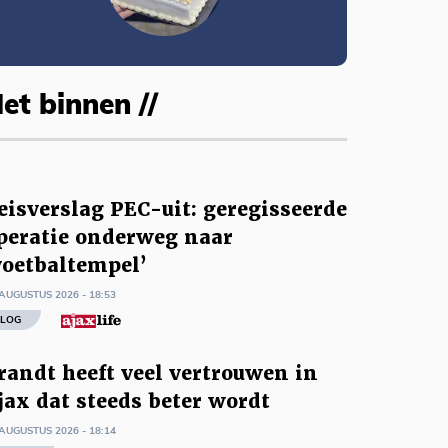
et binnen //
eisverslag PEC-uit: geregisseerde
peratie onderweg naar
voetbaltempel’
AUGUSTUS 2026 - 18:53
LOG
randt heeft veel vertrouwen in
jax dat steeds beter wordt
AUGUSTUS 2026 - 18:14