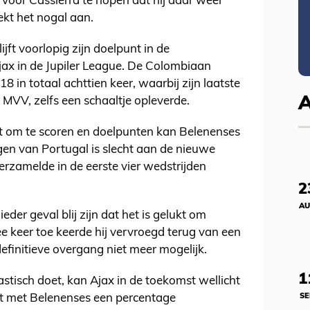
 voor Cassierra te hopen dat hij daar weer
eekt het nogal aan.
jft voorlopig zijn doelpunt in de
ax in de Jupiler League. De Colombiaan
8 in totaal achttien keer, waarbij zijn laatste
n MVV, zelfs een schaaltje opleverde.
lt om te scoren en doelpunten kan Belenenses
n van Portugal is slecht aan de nieuwe
rzamelde in de eerste vier wedstrijden
2
AU
eder geval blij zijn dat het is gelukt om
wee keer toe keerde hij vervroegd terug van een
efinitieve overgang niet meer mogelijk.
1
astisch doet, kan Ajax in de toekomst wellicht
SE
ft met Belenenses een percentage