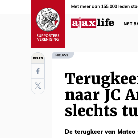
Met meer dan 155.000 leden sta
NET B
NIEUWS
DELEN
Terugkeer
naar JC A
slechts t
De terugkeer van Mateo 