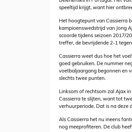
Belenenses in Portugal. Het valt
speeltijd krijgt, want hier ontbr
Het hoogtepunt van Cassierra bli
kampioenswedstrijd van Jong Aj
scoorde tijdens seizoen 2017/201
treffer, de bevrijdende 2-1 tege
Cassierra weet dus hoe het voe
goed gebruiken. De nummer nege
voetbaljaargang begonnen en ve
slechts twee punten.
Linksom of rechtsom zal Ajax in i
Cassierra te slijten, want tot t
verhuurperiode. Dat is na deze d
Als Cassierra het nu ineens fant
nog meeprofiteren. De club hee