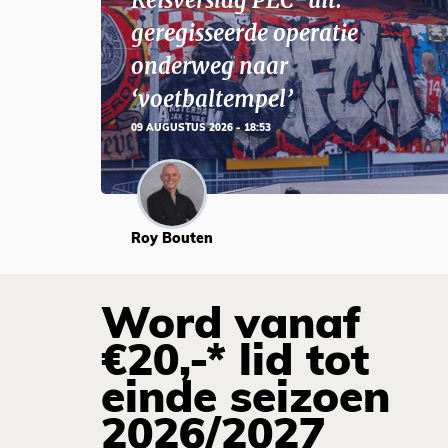
Reisverslag PEC-uit:
geregisseerde operatie
onderweg naar
‘voetbaltempel’
09 AUGUSTUS 2026 - 18:53
Roy Bouten
Word vanaf
€20,-* lid tot
einde seizoen
2026/2027