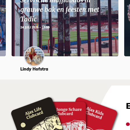
Servische maffiabaas in
grauwe bak en feesten met
Tadic
24 JULI 2026 - 11:59
Lindy Hofstra