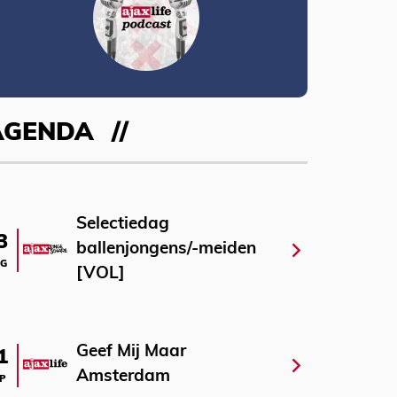
AGENDA
Selectiedag
3
ballenjongens/-meiden
G
[VOL]
Geef Mij Maar
1
Amsterdam
P