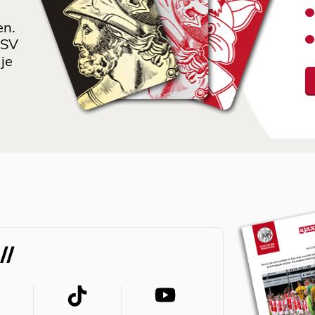
en.
 SV
je