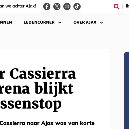
an we achter Ajax!
I
INNEN
LEDENCORNER
OVER AJAX
 Cassierra
rena blijkt
ussenstop
Cassierra naar Ajax was van korte