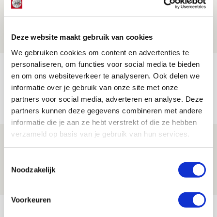
Zwolle - Ajax
08 AUGUSTUS 2026 - 12:32
Deze website maakt gebruik van cookies
NIEUWS
We gebruiken cookies om content en advertenties te
personaliseren, om functies voor social media te bieden
Míchels elf: met welke formatie begin
en om ons websiteverkeer te analyseren. Ook delen we
jij aan nieuw eredivisieseizoen?
informatie over je gebruik van onze site met onze
partners voor social media, adverteren en analyse. Deze
08 AUGUSTUS 2026 - 11:34
partners kunnen deze gegevens combineren met andere
NIEUWS
informatie die je aan ze hebt verstrekt of die ze hebben
verzameld op basis van je gebruik van hun services.
Spelen bij Jong Ajax of Ajax 1? Dat
maakt Abdalla ‘geen reet’ uit
Toestemmingsselectie
08 AUGUSTUS 2026 - 10:04
Noodzakelijk
NIEUWS
Voorkeuren
Bekijk meer