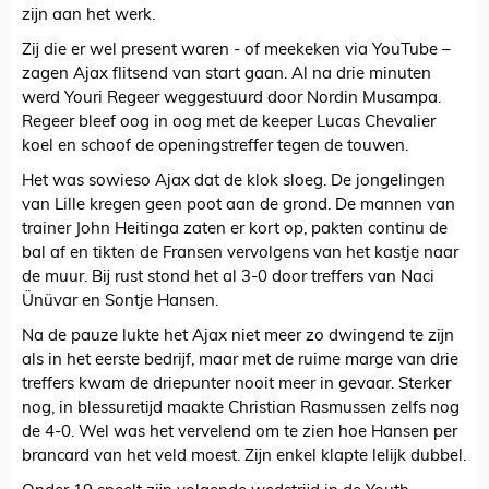
zijn aan het werk.
Zij die er wel present waren - of meekeken via YouTube –
zagen Ajax flitsend van start gaan. Al na drie minuten
werd Youri Regeer weggestuurd door Nordin Musampa.
Regeer bleef oog in oog met de keeper Lucas Chevalier
koel en schoof de openingstreffer tegen de touwen.
Het was sowieso Ajax dat de klok sloeg. De jongelingen
van Lille kregen geen poot aan de grond. De mannen van
trainer John Heitinga zaten er kort op, pakten continu de
bal af en tikten de Fransen vervolgens van het kastje naar
de muur. Bij rust stond het al 3-0 door treffers van Naci
Ünüvar en Sontje Hansen.
Na de pauze lukte het Ajax niet meer zo dwingend te zijn
als in het eerste bedrijf, maar met de ruime marge van drie
treffers kwam de driepunter nooit meer in gevaar. Sterker
nog, in blessuretijd maakte Christian Rasmussen zelfs nog
de 4-0. Wel was het vervelend om te zien hoe Hansen per
brancard van het veld moest. Zijn enkel klapte lelijk dubbel.