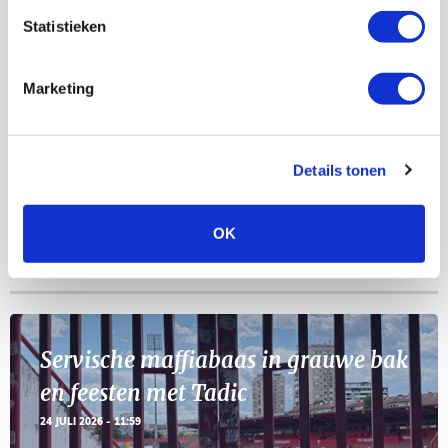
AGENDA
Statistieken
Selectiedag ballenjongens/-meiden
23
Marketing
[VOL]
AUG
11
Geef Mij Maar Amsterdam
Details tonen
SEP
OK
Blogs
Servische maffiabaas in grauwe bak
en feesten met Tadic
24 JULI 2026 - 11:59