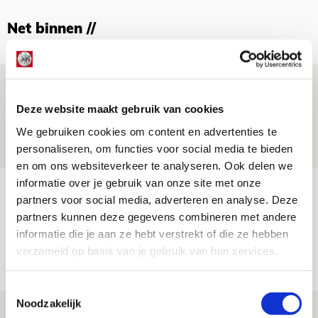
Net binnen //
Ter Stegen over uitdagingen en
leidersrol bij Ajax
Deze website maakt gebruik van cookies
05 AUGUSTUS 2026 - 20:00
We gebruiken cookies om content en advertenties te
personaliseren, om functies voor social media te bieden
NIEUWS
en om ons websiteverkeer te analyseren. Ook delen we
informatie over je gebruik van onze site met onze
Míchels elf: zie jij al rol voor
partners voor social media, adverteren en analyse. Deze
aanwinsten in thuisduel met
partners kunnen deze gegevens combineren met andere
Shelbourne?
informatie die je aan ze hebt verstrekt of die ze hebben
verzameld op basis van je gebruik van hun services.
05 AUGUSTUS 2026 - 15:35
NIEUWS
Toestemmingsselectie
Noodzakelijk
Laatste Kaarten Actie Ajax - sc