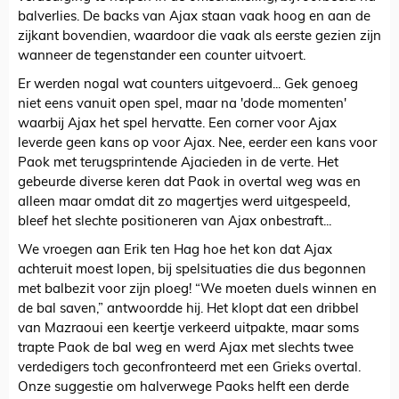
balverlies. De backs van Ajax staan vaak hoog en aan de
zijkant bovendien, waardoor die vaak als eerste gezien zijn
wanneer de tegenstander een counter uitvoert.
Er werden nogal wat counters uitgevoerd... Gek genoeg
niet eens vanuit open spel, maar na 'dode momenten'
waarbij Ajax het spel hervatte. Een corner voor Ajax
leverde geen kans op voor Ajax. Nee, eerder een kans voor
Paok met terugsprintende Ajacieden in de verte. Het
gebeurde diverse keren dat Paok in overtal weg was en
alleen maar omdat dit zo magertjes werd uitgespeeld,
bleef het slechte positioneren van Ajax onbestraft...
We vroegen aan Erik ten Hag hoe het kon dat Ajax
achteruit moest lopen, bij spelsituaties die dus begonnen
met balbezit voor zijn ploeg! “We moeten duels winnen en
de bal saven,” antwoordde hij. Het klopt dat een dribbel
van Mazraoui een keertje verkeerd uitpakte, maar soms
trapte Paok de bal weg en werd Ajax met slechts twee
verdedigers toch geconfronteerd met een Grieks overtal.
Onze suggestie om halverwege Paoks helft een derde