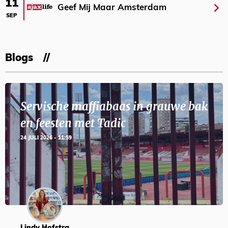
11
Geef Mij Maar Amsterdam
SEP
Blogs
Servische maffiabaas in grauwe bak
en feesten met Tadic
24 JULI 2026 - 11:59