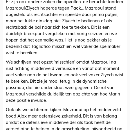
Er zijn ook andere zaken die opvallen: de beruchte tandem
Mazraoui/Ziyech haperde tegen Paok... Mazraoui stond
opgesteld als rechtsachter en speelde daar prima potjes,
maar het lukte dinsdag niet Ziyech te bedienen of als
rechtsback de bal naar zich toe te trekken. Dit is een
duidelijk breekpunt vergeleken met vorig seizoen en we
hopen dat het eenmalig was. Het is nog gekker als je
bedenkt dat Tagliafico misschien wel vaker de spelmaker
wist te bereiken.
We schrijven met opzet 'misschien' omdat Mazraoui na
rust richting middenveld verhuisde en vanaf dat moment
veel vaker aan de bal kwam, en ook veel vaker Ziyech wist
te bereiken. Dit zie je mooi terug in de dynamische
passmap, die hieronder staat weergegeven. De rol van
Mazraoui verschilde duidelijk ten opzichte van hoe Marin
deze positie invulde.
Ook als we achterom kijken. Mazraoui op het middenveld
bood Ajax meer defensieve zekerheid. Dit is van belang
omdat de defensieve middenvelder als taak heeft de
verdediging te helpen in de omschakeling, bijvoorbeeld na