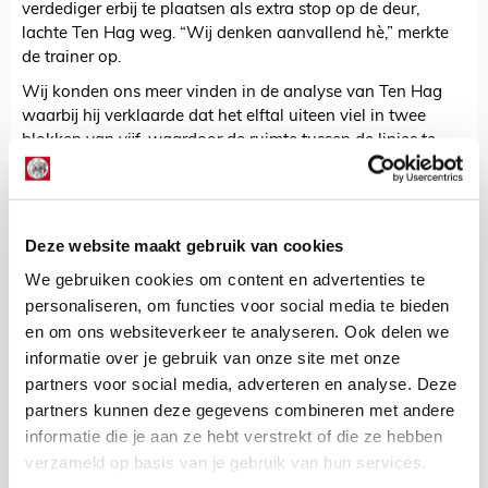
verdediger erbij te plaatsen als extra stop op de deur,
lachte Ten Hag weg. “Wij denken aanvallend hè,” merkte
de trainer op.
Wij konden ons meer vinden in de analyse van Ten Hag
waarbij hij verklaarde dat het elftal uiteen viel in twee
blokken van vijf, waardoor de ruimte tussen de linies te
groot werd en Paok vanuit die situatie gevaar kon stichten.
Het is zaak dat kop en staart van het elftal dezelfde kant
op bewegen en dat er geen gaten vallen, maar dat de
laatste linie durft door te stappen zodat een tegenstander
Deze website maakt gebruik van cookies
wordt opgesloten. Op de momenten waarop dit tegen
We gebruiken cookies om content en advertenties te
Paok lukte, werd Ajax direct gevaarlijk.
personaliseren, om functies voor social media te bieden
De grote vraag is natuurlijk hoe dit te bereiken, maar daar
en om ons websiteverkeer te analyseren. Ook delen we
heeft Ten Hag nog niet direct een antwoord op. Althans, de
informatie over je gebruik van onze site met onze
trainer lijkt zoekende en wisselt nog vrij regelmatig met de
partners voor social media, adverteren en analyse. Deze
invulling van het 'blok van vier', dat in de as van het veld
partners kunnen deze gegevens combineren met andere
het ritme moet bepalen. Het zou zomaar kunnen dat de
informatie die je aan ze hebt verstrekt of die ze hebben
invulling tegen VVV opnieuw wijzigt.
verzameld op basis van je gebruik van hun services.
https://twitter.com/ajaxlife/status/1161939126800846848