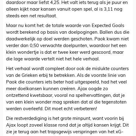
daardoor maar liefst 4,25. Het valt iets terug als je puur en
alleen kijkt naar kansen vanuit open spel, al is 3,11 nog
steeds een net resultaat.
Maar nu komt het: de totale waarde van Expected Goals
wordt berekend op basis van doelpogingen. Ballen dus die
daadwerkelijk op doel werden geschoten. Paok kwam niet
verder dan 0,50 verwachte doelpunten, waardoor het een
klein wondertje is dat er twee keer werd gescoord, maar
die lage waarde vertelt niet het hele verhaal.
Het verhaal wordt compleet door ook de mislukte counters
van de Grieken erbij te betrekken. Als de voorste linie van
Paok die counters iets beter had uitgespeeld, had het veel
meer doelkansen kunnen creëren. Ajax oogde zo
ontzettend kwetsbaar, vooral na spelhervattingen, dat je
van een klein wonder mag spreken dat al die tegenstoten
werden overleefd. Dit moet echt verbeteren!
Die restverdediging is het grote minpunt, want voorin bij
Ajax loopt zoveel klasse rond dat je altijd kansen krijgt. Dit
zie je terug aan het trapsgewijs verspringen van het xG-