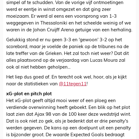
simpel af te schudden. Van de vorige vijf ontmoetingen
werd er eentje in winst omgezet en dat ging zeer
moeizaam. Er werd al eens een voorsprong van 1-3
weggegeven in Thessaloniki en het scheelde weinig of we
waren in de Johan Cruijff Arena getuige van een herhaling.
Gelukkig stond er nu geen 3-3 en 'gewoon' 3-2 op het
scorebord, maar je voelde de paniek op de tribunes na de
late treffer van de Grieken. Het zal toch niet weer? Dat dit
alles plaatsvond op de verjaardag van Lucas Moura zal
ook al niet hebben geholpen...
Het liep dus goed af. En terecht ook wel, hoor, als je kijkt
naar de statistieken van
@11tegen11
!
xG-plot en pitch plot
Het xG-plot geeft altijd mooi weer of een ploeg een
verdiende overwinning heeft geboekt. Een blik op het plot
laat zien dat Ajax 98 van de 100 keer deze wedstrijd wint.
Dat is ook niet zo gek, als je bedenkt dat er drie penalty's
werden gegeven. De kans op een doelpunt uit een penalty
is bijzonder groot. De waarde Expected Goals bedraagt