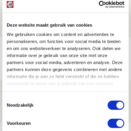
Drie dingen die je moet weten over PEC
Zwolle - Ajax
08 AUGUSTUS 2026 - 12:32
Deze website maakt gebruik van cookies
NIEUWS
We gebruiken cookies om content en advertenties te
personaliseren, om functies voor social media te bieden
Míchels elf: met welke formatie begin
en om ons websiteverkeer te analyseren. Ook delen we
jij aan nieuw eredivisieseizoen?
informatie over je gebruik van onze site met onze
partners voor social media, adverteren en analyse. Deze
08 AUGUSTUS 2026 - 11:34
partners kunnen deze gegevens combineren met andere
NIEUWS
informatie die je aan ze hebt verstrekt of die ze hebben
verzameld op basis van je gebruik van hun services.
Spelen bij Jong Ajax of Ajax 1? Dat
maakt Abdalla ‘geen reet’ uit
Toestemmingsselectie
Noodzakelijk
08 AUGUSTUS 2026 - 10:04
NIEUWS
Voorkeuren
Bekijk meer