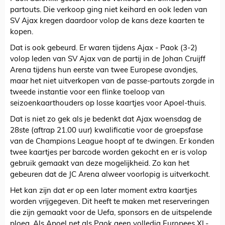
partouts. Die verkoop ging niet keihard en ook leden van
SV Ajax kregen daardoor volop de kans deze kaarten te
kopen.
Dat is ook gebeurd. Er waren tijdens Ajax - Paok (3-2)
volop leden van SV Ajax van de partij in de Johan Cruijff
Arena tijdens hun eerste van twee Europese avondjes,
maar het niet uitverkopen van de passe-partouts zorgde in
tweede instantie voor een flinke toeloop van
seizoenkaarthouders op losse kaartjes voor Apoel-thuis.
Dat is niet zo gek als je bedenkt dat Ajax woensdag de
28ste (aftrap 21.00 uur) kwalificatie voor de groepsfase
van de Champions League hoopt af te dwingen. Er konden
twee kaartjes per barcode worden gekocht en er is volop
gebruik gemaakt van deze mogelijkheid. Zo kan het
gebeuren dat de JC Arena alweer voorlopig is uitverkocht.
Het kan zijn dat er op een later moment extra kaartjes
worden vrijgegeven. Dit heeft te maken met reserveringen
die zijn gemaakt voor de Uefa, sponsors en de uitspelende
ploeg. Als Apoel net als Paok geen volledig Europees XL-