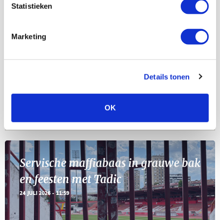
Statistieken
Selectiedag ballenjongens/-meiden
23
[VOL]
Marketing
AUG
11
Geef Mij Maar Amsterdam
Details tonen
SEP
OK
Blogs
Servische maffiabaas in grauwe bak
en feesten met Tadic
24 JULI 2026 - 11:59