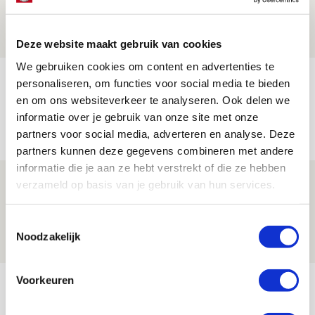
06 AUGUSTUS 2026 - 13:13
PRIJSVRAAG
Deze website maakt gebruik van cookies
We gebruiken cookies om content en advertenties te
Reis jij als mascotte mee naar uitduel
personaliseren, om functies voor social media te bieden
met Telstar?
en om ons websiteverkeer te analyseren. Ook delen we
informatie over je gebruik van onze site met onze
06 AUGUSTUS 2026 - 13:04
partners voor social media, adverteren en analyse. Deze
PRIJSVRAAG
partners kunnen deze gegevens combineren met andere
informatie die je aan ze hebt verstrekt of die ze hebben
Drie dingen die je moet weten over
verzameld op basis van je gebruik van hun services.
Ajax - Shelbourne
Toestemmingsselectie
06 AUGUSTUS 2026 - 09:33
Noodzakelijk
NIEUWS
Bekijk meer
Voorkeuren
AGENDA